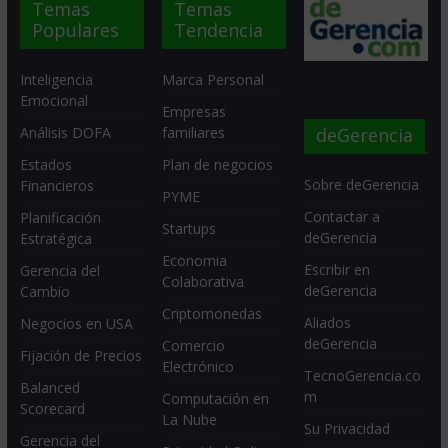
Temas
Temas
Populares
Tendencia
Inteligencia
Marca Personal
Emocional
Empresas
deGerencia
Análisis DOFA
familiares
Estados
Plan de negocios
Sobre deGerencia
Financieros
PYME
Contactar a
Planificación
Startups
deGerencia
Estratégica
Economia
Escribir en
Gerencia del
Colaborativa
deGerencia
Cambio
Criptomonedas
Aliados
Negocios en USA
deGerencia
Comercio
Fijación de Precios
Electrónico
TecnoGerencia.co
Balanced
m
Computación en
Scorecard
La Nube
Su Privacidad
Gerencia del