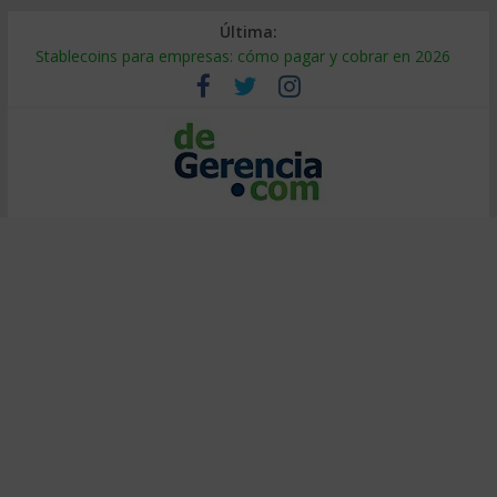
Última:
Stablecoins para empresas: cómo pagar y cobrar en 2026
Despido silencioso: qué es y por qué sale tan caro
IA en selección de personal: cómo auditarla a tiempo
Trabajo forzoso en la cadena de suministro: qué hacer
Mercado hispano de EE. UU.: cómo segmentarlo y venderle