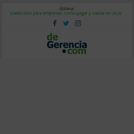
Última:
Stablecoins para empresas: cómo pagar y cobrar en 2026
Despido silencioso: qué es y por qué sale tan caro
IA en selección de personal: cómo auditarla a tiempo
Trabajo forzoso en la cadena de suministro: qué hacer
Mercado hispano de EE. UU.: cómo segmentarlo y venderle