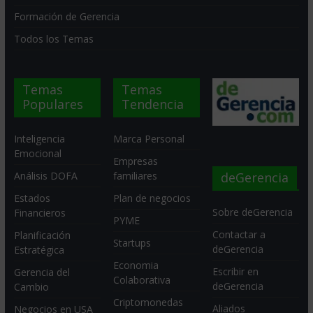
Formación de Gerencia
Todos los Temas
Temas
Temas
Populares
Tendencia
Inteligencia
Marca Personal
Emocional
Empresas
deGerencia
Análisis DOFA
familiares
Estados
Plan de negocios
Sobre deGerencia
Financieros
PYME
Contactar a
Planificación
Startups
deGerencia
Estratégica
Economia
Escribir en
Gerencia del
Colaborativa
deGerencia
Cambio
Criptomonedas
Aliados
Negocios en USA