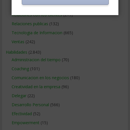
Recursos Humanos
(865)
Relaciones con los clientes
(219)
Relaciones publicas
(132)
Tecnologia de Informacion
(665)
Ventas
(242)
Habilidades
(2.843)
Administracion del tiempo
(70)
Coaching
(101)
Comunicacion en los negocios
(180)
Creatividad en la empresa
(96)
Delegar
(22)
Desarrollo Personal
(566)
Efectividad
(52)
Empowerment
(15)