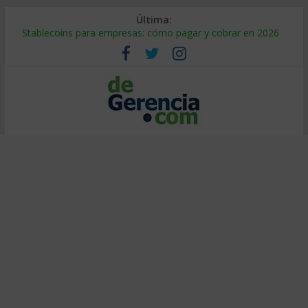
Última:
Stablecoins para empresas: cómo pagar y cobrar en 2026
Despido silencioso: qué es y por qué sale tan caro
IA en selección de personal: cómo auditarla a tiempo
Trabajo forzoso en la cadena de suministro: qué hacer
Mercado hispano de EE. UU.: cómo segmentarlo y venderle