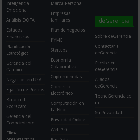
Inteligencia
Marca Personal
Emocional
Empresas
deGerencia
Análisis DOFA
familiares
Estados
Plan de negocios
Sobre deGerencia
Financieros
PYME
Contactar a
Planificación
Startups
deGerencia
Estratégica
Economia
Escribir en
Gerencia del
Colaborativa
deGerencia
Cambio
Criptomonedas
Aliados
Negocios en USA
deGerencia
Comercio
Fijación de Precios
Electrónico
TecnoGerencia.co
Balanced
m
Computación en
Scorecard
La Nube
Su Privacidad
Gerencia del
Privacidad Online
Conocimiento
Web 2.0
Clima
organizacional
Big Data