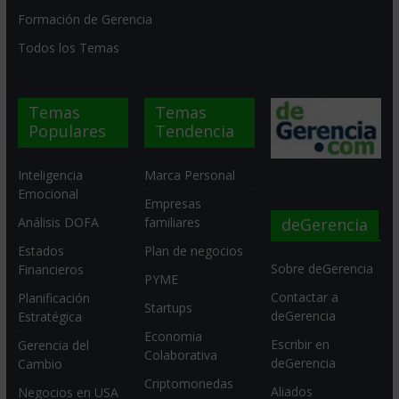
Formación de Gerencia
Todos los Temas
Temas
Temas
Populares
Tendencia
Inteligencia
Marca Personal
Emocional
Empresas
deGerencia
Análisis DOFA
familiares
Estados
Plan de negocios
Sobre deGerencia
Financieros
PYME
Contactar a
Planificación
Startups
deGerencia
Estratégica
Economia
Escribir en
Gerencia del
Colaborativa
deGerencia
Cambio
Criptomonedas
Aliados
Negocios en USA