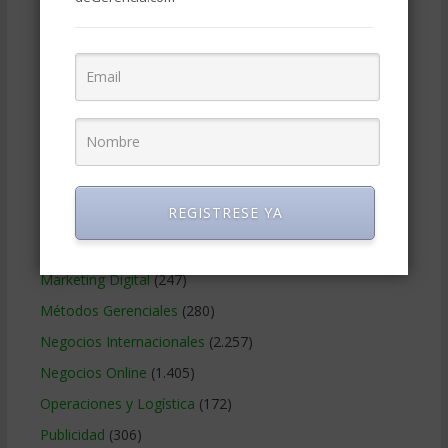
Ciencias Económicas
(80)
Contabilidad
(466)
Educacion Gerencial
(454)
Estrategia Empresarial
(304)
Finanzas Corporativas
(748)
Gerencia social y ambiental
(223)
Gobierno Corporativo
(11)
REGISTRESE YA
Legal
(125)
Marketing
(988)
Marketing Digital
(247)
Métodos Gerenciales
(280)
Negocios Internacionales
(2.257)
Negocios Online
(1.405)
Operaciones y Logística
(172)
Publicidad
(306)