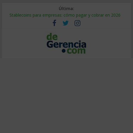
Última:
Stablecoins para empresas: cómo pagar y cobrar en 2026
Despido silencioso: qué es y por qué sale tan caro
IA en selección de personal: cómo auditarla a tiempo
Trabajo forzoso en la cadena de suministro: qué hacer
Mercado hispano de EE. UU.: cómo segmentarlo y venderle