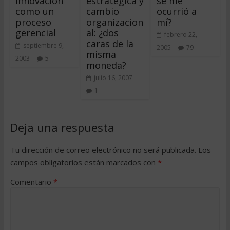
innovación
estratégica y
se me
como un
cambio
ocurrió a
proceso
organizacion
mí?
gerencial
al: ¿dos
febrero 22,
caras de la
septiembre 9,
2005
79
misma
2003
5
moneda?
julio 16, 2007
1
Deja una respuesta
Tu dirección de correo electrónico no será publicada.
Los
campos obligatorios están marcados con
*
Comentario
*