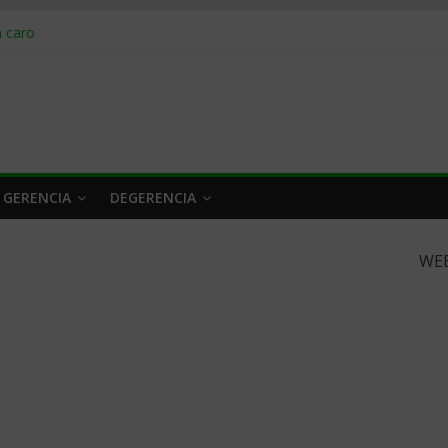
obrar en 2026
n caro
 a tiempo
 qué hacer
rlo y venderle
 GERENCIA
DEGERENCIA
WE