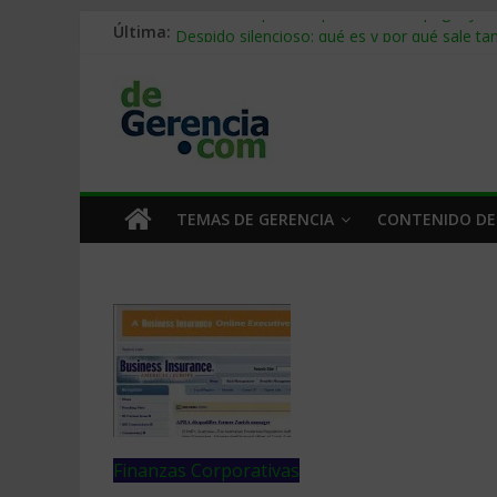
Última:
Stablecoins para empresas: cómo pagar y c
Despido silencioso: qué es y por qué sale ta
IA en selección de personal: cómo auditarla
Trabajo forzoso en la cadena de suministro:
Mercado hispano de EE. UU.: cómo segmenta
TEMAS DE GERENCIA
CONTENIDO DE
Finanzas Corporativas