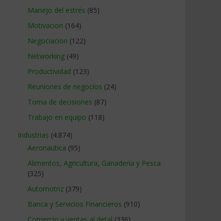
Manejo del estrés
(85)
Motivacion
(164)
Negociacion
(122)
Networking
(49)
Productividad
(123)
Reuniones de negocios
(24)
Toma de decisiones
(87)
Trabajo en equipo
(118)
Industrias
(4.874)
Aeronautica
(95)
Alimentos, Agricultura, Ganaderia y Pesca
(325)
Automotriz
(379)
Banca y Servicios Financieros
(910)
Comercio y ventas al detal
(336)