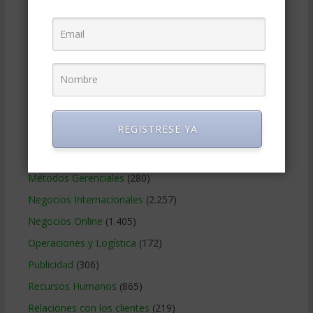
Educacion Gerencial
(454)
Estrategia Empresarial
(304)
Finanzas Corporativas
(748)
Gerencia social y ambiental
(223)
Gobierno Corporativo
(11)
Legal
(125)
REGISTRESE YA
Marketing
(988)
Marketing Digital
(247)
Métodos Gerenciales
(280)
Negocios Internacionales
(2.257)
Negocios Online
(1.405)
Operaciones y Logística
(172)
Publicidad
(306)
Recursos Humanos
(865)
Relaciones con los clientes
(219)