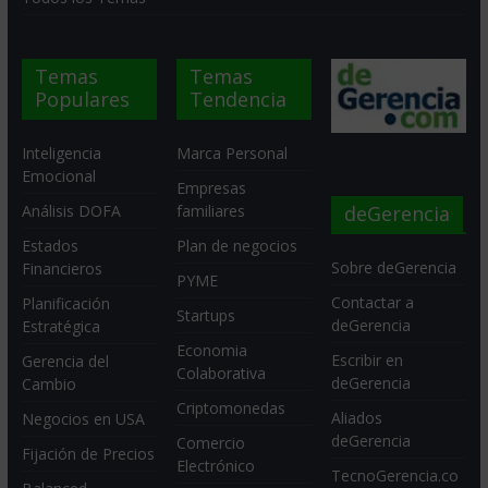
Temas
Temas
Populares
Tendencia
Inteligencia
Marca Personal
Emocional
Empresas
deGerencia
Análisis DOFA
familiares
Estados
Plan de negocios
Sobre deGerencia
Financieros
PYME
Contactar a
Planificación
Startups
deGerencia
Estratégica
Economia
Escribir en
Gerencia del
Colaborativa
deGerencia
Cambio
Criptomonedas
Aliados
Negocios en USA
deGerencia
Comercio
Fijación de Precios
Electrónico
TecnoGerencia.co