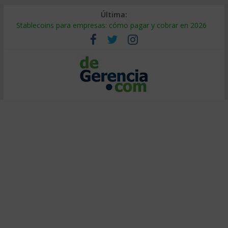
Última:
Stablecoins para empresas: cómo pagar y cobrar en 2026
Despido silencioso: qué es y por qué sale tan caro
IA en selección de personal: cómo auditarla a tiempo
Trabajo forzoso en la cadena de suministro: qué hacer
Mercado hispano de EE. UU.: cómo segmentarlo y venderle