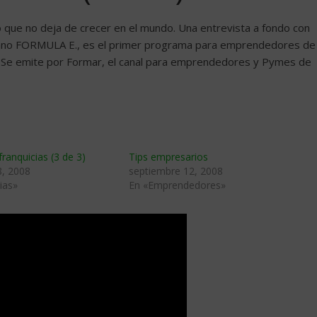
 que no deja de crecer en el mundo. Una entrevista a fondo con
ricano FORMULA E., es el primer programa para emprendedores de
. Se emite por Formar, el canal para emprendedores y Pymes de
ranquicias (3 de 3)
Tips empresarios
8, 2008
septiembre 12, 2008
ias»
En «Emprendedores»