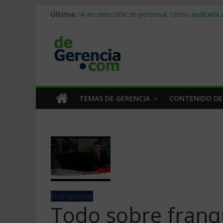
Última:
IA en selección de personal: cómo auditarla
Trabajo forzoso en la cadena de suministro:
Mercado hispano de EE. UU.: cómo segmenta
Stablecoins para empresas: cómo pagar y c
Despido silencioso: qué es y por qué sale ta
TEMAS DE GERENCIA
CONTENIDO DE
Franquicias
Todo sobre franqu