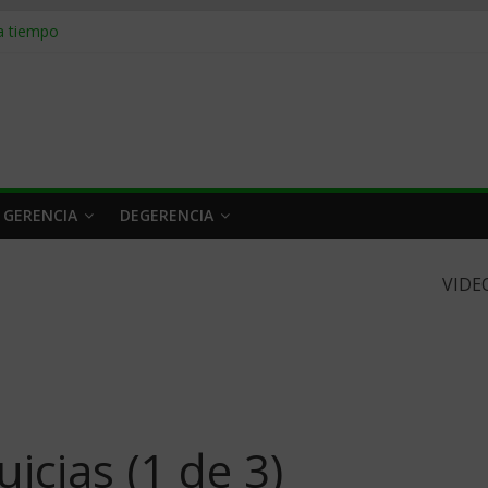
 a tiempo
 qué hacer
rlo y venderle
obrar en 2026
n caro
 GERENCIA
DEGERENCIA
VIDE
icias (1 de 3)