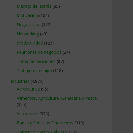
Manejo del estrés
(85)
Motivacion
(164)
Negociacion
(122)
Networking
(49)
Productividad
(123)
Reuniones de negocios
(24)
Toma de decisiones
(87)
Trabajo en equipo
(118)
Industrias
(4.874)
Aeronautica
(95)
Alimentos, Agricultura, Ganaderia y Pesca
(325)
Automotriz
(379)
Banca y Servicios Financieros
(910)
Comercio y ventas al detal
(336)