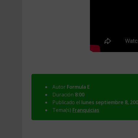
Autor
Formula E
Duración
8:00
Publicado el
lunes septiembre 8, 20
Tema(s)
Franquicias