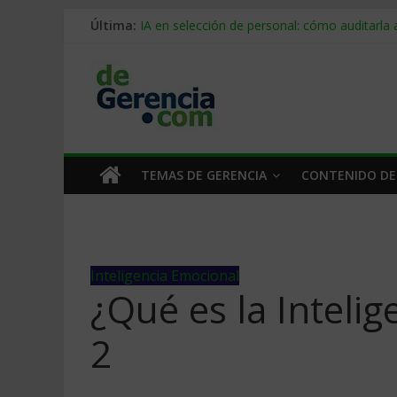
Última:
IA en selección de personal: cómo auditarla
Trabajo forzoso en la cadena de suministro:
Mercado hispano de EE. UU.: cómo segmenta
Stablecoins para empresas: cómo pagar y c
Despido silencioso: qué es y por qué sale ta
TEMAS DE GERENCIA
CONTENIDO DE
Inteligencia Emocional
¿Qué es la Inteli
2