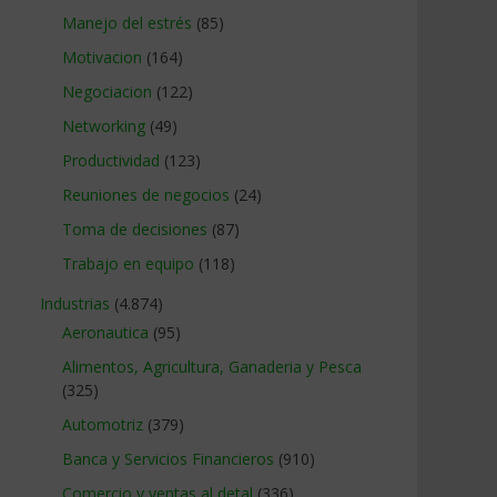
Manejo del estrés
(85)
Motivacion
(164)
Negociacion
(122)
Networking
(49)
Productividad
(123)
Reuniones de negocios
(24)
Toma de decisiones
(87)
Trabajo en equipo
(118)
Industrias
(4.874)
Aeronautica
(95)
Alimentos, Agricultura, Ganaderia y Pesca
(325)
Automotriz
(379)
Banca y Servicios Financieros
(910)
Comercio y ventas al detal
(336)