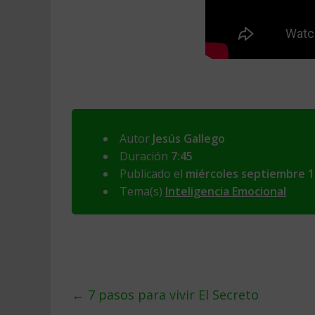
Autor
Jesús Gallego
Duración
7:45
Publicado el
miércoles septiembre 1
Tema(s)
Inteligencia Emocional
←
7 pasos para vivir El Secreto