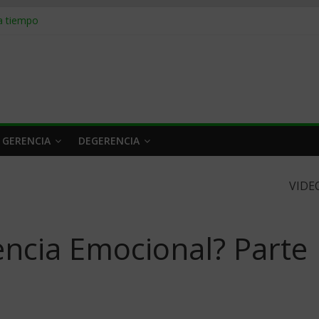
 a tiempo
 qué hacer
rlo y venderle
obrar en 2026
n caro
 GERENCIA
DEGERENCIA
VIDE
gencia Emocional? Parte