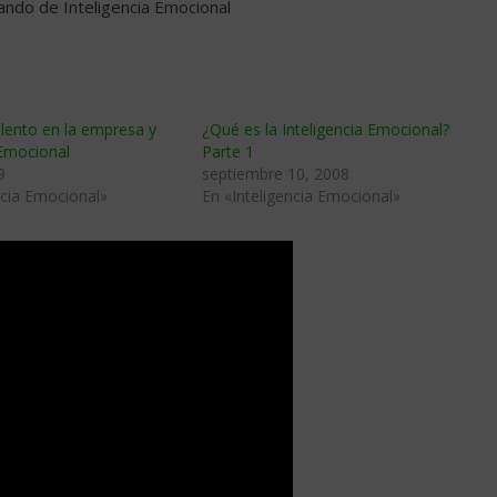
lando de Inteligencia Emocional
alento en la empresa y
¿Qué es la Inteligencia Emocional?
 Emocional
Parte 1
9
septiembre 10, 2008
ncia Emocional»
En «Inteligencia Emocional»