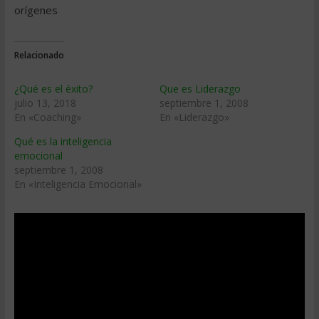
orígenes
Relacionado
¿Qué es el éxito?
Que es Liderazgo
julio 13, 2018
septiembre 1, 2008
En «Coaching»
En «Liderazgo»
Qué es la inteligencia
emocional
septiembre 1, 2008
En «Inteligencia Emocional»