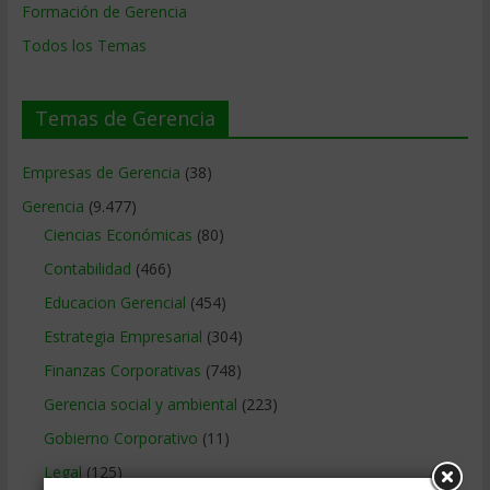
Formación de Gerencia
Todos los Temas
Temas de Gerencia
Empresas de Gerencia
(38)
Gerencia
(9.477)
Ciencias Económicas
(80)
Contabilidad
(466)
Educacion Gerencial
(454)
Estrategia Empresarial
(304)
Finanzas Corporativas
(748)
Gerencia social y ambiental
(223)
Gobierno Corporativo
(11)
Legal
(125)