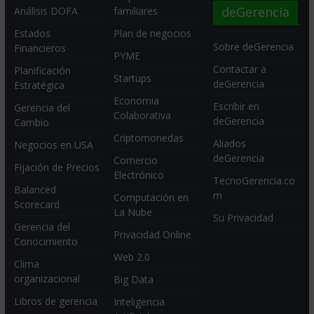
deGerencia
Análisis DOFA
familiares
Estados
Plan de negocios
Sobre deGerencia
Financieros
PYME
Contactar a
Planificación
Startups
deGerencia
Estratégica
Economia
Escribir en
Gerencia del
Colaborativa
deGerencia
Cambio
Criptomonedas
Aliados
Negocios en USA
deGerencia
Comercio
Fijación de Precios
Electrónico
TecnoGerencia.co
Balanced
m
Computación en
Scorecard
La Nube
Su Privacidad
Gerencia del
Privacidad Online
Conocimiento
Web 2.0
Clima
organizacional
Big Data
Libros de gerencia
Inteligencia