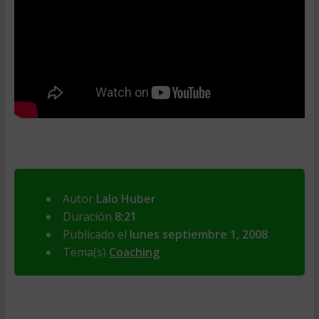
Autor
Lalo Huber
Duración
8:21
Publicado el
lunes septiembre 1, 2008
Tema(s)
Coaching