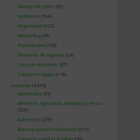
Manejo del estrés
(85)
Motivacion
(164)
Negociacion
(122)
Networking
(49)
Productividad
(123)
Reuniones de negocios
(24)
Toma de decisiones
(87)
Trabajo en equipo
(118)
Industrias
(4.874)
Aeronautica
(95)
Alimentos, Agricultura, Ganaderia y Pesca
(325)
Automotriz
(379)
Banca y Servicios Financieros
(910)
Comercio y ventas al detal
(336)