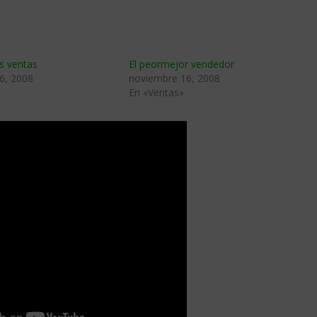
s ventas
El peormejor vendedor
6, 2008
noviembre 16, 2008
En «Ventas»