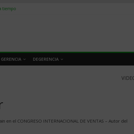
 a tiempo
 qué hacer
rlo y venderle
obrar en 2026
n caro
 GERENCIA
DEGERENCIA
VIDE
r
erain en el CONGRESO INTERNACIONAL DE VENTAS – Autor del