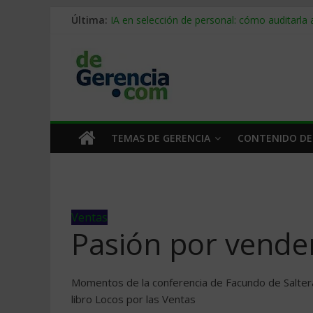
Última:
IA en selección de personal: cómo auditarla
Trabajo forzoso en la cadena de suministro:
Mercado hispano de EE. UU.: cómo segmenta
Stablecoins para empresas: cómo pagar y c
Despido silencioso: qué es y por qué sale ta
TEMAS DE GERENCIA
CONTENIDO DE
Ventas
Pasión por vende
Momentos de la conferencia de Facundo de Salt
libro Locos por las Ventas