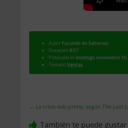
Autor
Facundo de Salterain
Duración
8:57
Publicado el
domingo noviembre 16,
Tema(s)
Ventas
←
La crisis sub-prime, según The Last 
También te puede gustar