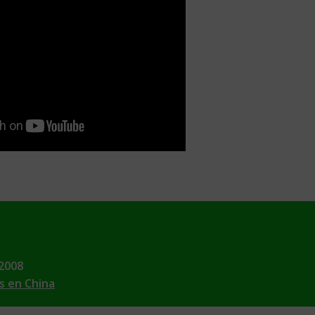
2008
s en China