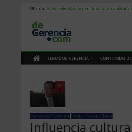
Última:
IA en selección de personal: cómo auditarla
Trabajo forzoso en la cadena de suministro:
Mercado hispano de EE. UU.: cómo segmenta
Stablecoins para empresas: cómo pagar y c
Despido silencioso: qué es y por qué sale ta
TEMAS DE GERENCIA
CONTENIDO DE
Comercio Exterior
Negocios en China
Influencia cultura