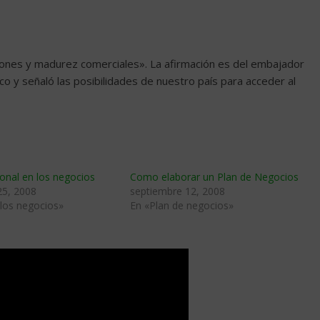
ciones y madurez comerciales». La afirmación es del embajador
.co y señaló las posibilidades de nuestro país para acceder al
sional en los negocios
Como elaborar un Plan de Negocios
25, 2008
septiembre 12, 2008
 los negocios»
En «Plan de negocios»