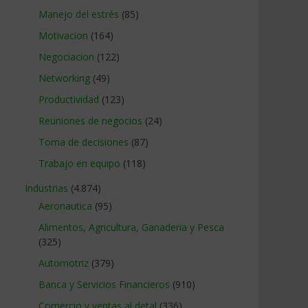
Manejo del estrés
(85)
Motivacion
(164)
Negociacion
(122)
Networking
(49)
Productividad
(123)
Reuniones de negocios
(24)
Toma de decisiones
(87)
Trabajo en equipo
(118)
Industrias
(4.874)
Aeronautica
(95)
Alimentos, Agricultura, Ganaderia y Pesca
(325)
Automotriz
(379)
Banca y Servicios Financieros
(910)
Comercio y ventas al detal
(336)