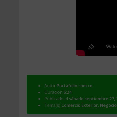
Autor
Portafolio.com.co
Duración
6:24
Publicado el
sábado septiembre 27, 
Tema(s)
Comercio Exterior
,
Negocio