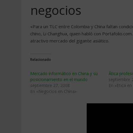
negocios
«Para un TLC entre Colombia y China faltan condi
chino, Li Changhua, quien habló con Portafolio.com
atractivo mercado del gigante asiático.
Relacionado
Mercado informático en China y su
Ãtica profe
posicionamiento en el mundo
septiembre 
septiembre 27, 2008
En «Etica en
En «Negocios en China»