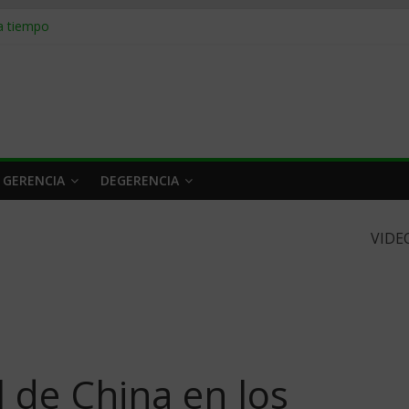
 a tiempo
 qué hacer
rlo y venderle
obrar en 2026
n caro
 GERENCIA
DEGERENCIA
VIDE
l de China en los