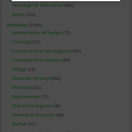
Tecnologia de Informacion
(665)
Ventas
(242)
Habilidades
(2.843)
Administracion del tiempo
(70)
Coaching
(101)
Comunicacion en los negocios
(180)
Creatividad en la empresa
(96)
Delegar
(22)
Desarrollo Personal
(566)
Efectividad
(52)
Empowerment
(15)
Etica en los negocios
(46)
Gerencia de Proyectos
(66)
Idiomas
(51)