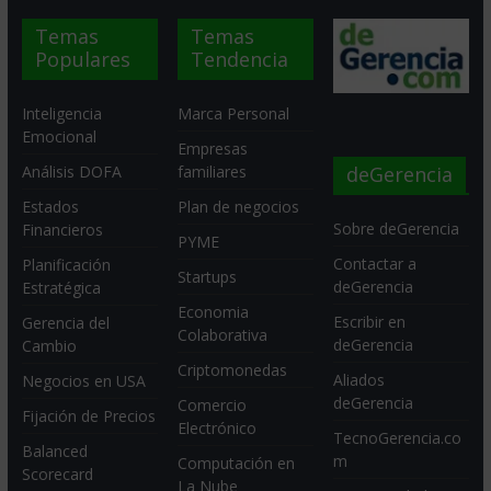
Temas
Temas
Populares
Tendencia
Inteligencia
Marca Personal
Emocional
Empresas
deGerencia
Análisis DOFA
familiares
Estados
Plan de negocios
Sobre deGerencia
Financieros
PYME
Contactar a
Planificación
Startups
deGerencia
Estratégica
Economia
Escribir en
Gerencia del
Colaborativa
deGerencia
Cambio
Criptomonedas
Aliados
Negocios en USA
deGerencia
Comercio
Fijación de Precios
Electrónico
TecnoGerencia.co
Balanced
m
Computación en
Scorecard
La Nube