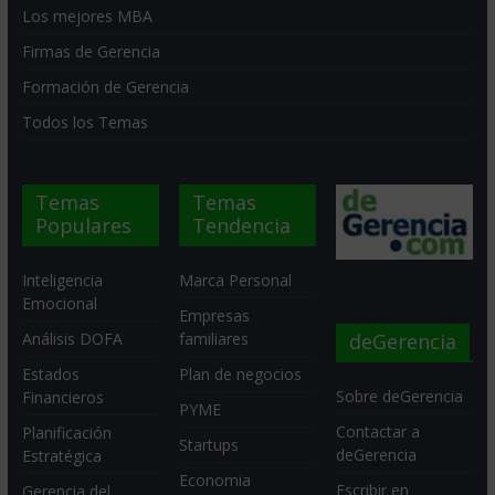
Los mejores MBA
Firmas de Gerencia
Formación de Gerencia
Todos los Temas
Temas
Temas
Populares
Tendencia
Inteligencia
Marca Personal
Emocional
Empresas
deGerencia
Análisis DOFA
familiares
Estados
Plan de negocios
Sobre deGerencia
Financieros
PYME
Contactar a
Planificación
Startups
deGerencia
Estratégica
Economia
Escribir en
Gerencia del