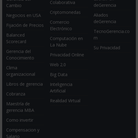
Colaborativa
deGerencia
Cambio
Criptomonedas
Aliados
Negocios en USA
deGerencia
Comercio
Fijación de Precios
Electrónico
TecnoGerencia.co
Balanced
m
Computación en
Scorecard
La Nube
Su Privacidad
Gerencia del
Privacidad Online
Conocimiento
Web 2.0
Clima
organizacional
Big Data
Libros de gerencia
Inteligencia
Artificial
Cobranza
Realidad Virtual
Maestría de
gerencia MBA
Como invertir
Compensacion y
Salario