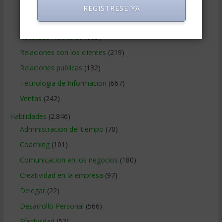
Operaciones y Logística
(172)
REGISTRESE YA
Publicidad
(306)
Recursos Humanos
(865)
Relaciones con los clientes
(219)
Relaciones publicas
(132)
Tecnologia de Informacion
(667)
Ventas
(242)
Habilidades
(2.846)
Administracion del tiempo
(70)
Coaching
(101)
Comunicacion en los negocios
(180)
Creatividad en la empresa
(97)
Delegar
(22)
Desarrollo Personal
(566)
Efectividad
(52)