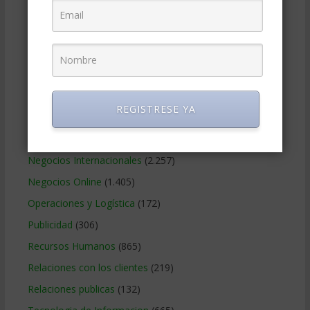
Finanzas Corporativas
(748)
Gerencia social y ambiental
(223)
Gobierno Corporativo
(11)
Legal
(125)
Marketing
(988)
REGISTRESE YA
Marketing Digital
(247)
Métodos Gerenciales
(280)
Negocios Internacionales
(2.257)
Negocios Online
(1.405)
Operaciones y Logística
(172)
Publicidad
(306)
Recursos Humanos
(865)
Relaciones con los clientes
(219)
Relaciones publicas
(132)