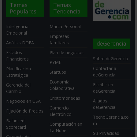
Temas
Temas
Populares
Tendencia
Inteligencia
Marca Personal
Emocional
Empresas
deGerencia
Análisis DOFA
familiares
Estados
Plan de negocios
Sobre deGerencia
Financieros
PYME
Contactar a
Planificación
Startups
deGerencia
Estratégica
Economia
Escribir en
Gerencia del
Colaborativa
deGerencia
Cambio
Criptomonedas
Aliados
Negocios en USA
deGerencia
Comercio
Fijación de Precios
Electrónico
TecnoGerencia.co
Balanced
m
Computación en
Scorecard
La Nube
Su Privacidad
Gerencia del