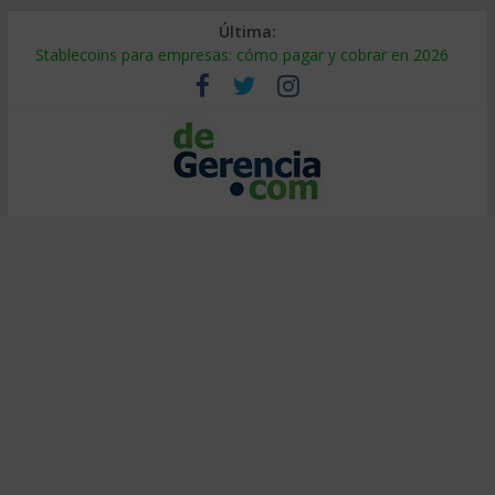
Última:
Stablecoins para empresas: cómo pagar y cobrar en 2026
Despido silencioso: qué es y por qué sale tan caro
IA en selección de personal: cómo auditarla a tiempo
Trabajo forzoso en la cadena de suministro: qué hacer
Mercado hispano de EE. UU.: cómo segmentarlo y venderle