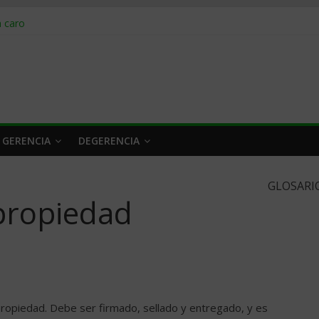
obrar en 2026
n caro
 a tiempo
 qué hacer
rlo y venderle
 GERENCIA
DEGERENCIA
GLOSARI
 propiedad
 propiedad. Debe ser firmado, sellado y entregado, y es