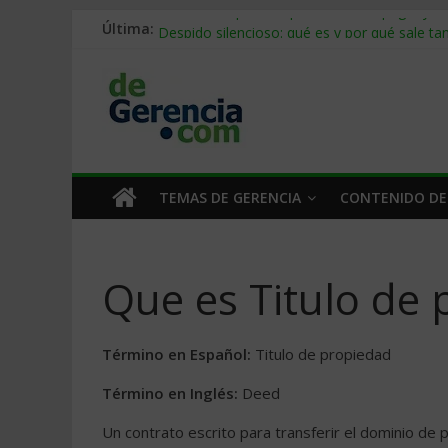
Última:
Stablecoins para empresas: cómo pagar y c
Despido silencioso: qué es y por qué sale ta
IA en selección de personal: cómo auditarla
Trabajo forzoso en la cadena de suministro:
Mercado hispano de EE. UU.: cómo segmenta
TEMAS DE GERENCIA
CONTENIDO DE
Que es Titulo de
Término en Español:
Titulo de propiedad
Término en Inglés:
Deed
Un contrato escrito para transferir el dominio de