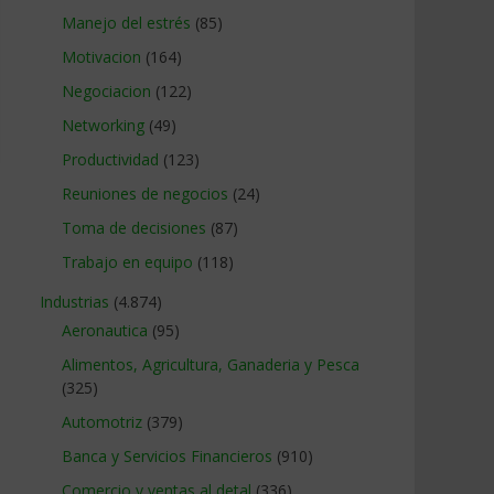
Manejo del estrés
(85)
Motivacion
(164)
Negociacion
(122)
Networking
(49)
Productividad
(123)
Reuniones de negocios
(24)
Toma de decisiones
(87)
Trabajo en equipo
(118)
Industrias
(4.874)
Aeronautica
(95)
Alimentos, Agricultura, Ganaderia y Pesca
(325)
Automotriz
(379)
Banca y Servicios Financieros
(910)
Comercio y ventas al detal
(336)