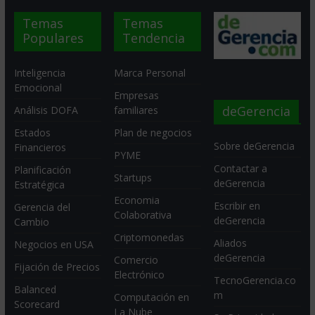
Temas
Temas
Populares
Tendencia
Inteligencia
Marca Personal
Emocional
Empresas
deGerencia
Análisis DOFA
familiares
Estados
Plan de negocios
Sobre deGerencia
Financieros
PYME
Contactar a
Planificación
Startups
deGerencia
Estratégica
Economia
Escribir en
Gerencia del
Colaborativa
deGerencia
Cambio
Criptomonedas
Aliados
Negocios en USA
deGerencia
Comercio
Fijación de Precios
Electrónico
TecnoGerencia.co
Balanced
m
Computación en
Scorecard
La Nube