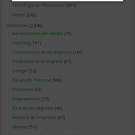
Tecnologia de Informacion
(667)
Ventas
(242)
Habilidades
(2.846)
Administracion del tiempo
(70)
Coaching
(101)
Comunicacion en los negocios
(180)
Creatividad en la empresa
(97)
Delegar
(22)
Desarrollo Personal
(566)
Efectividad
(52)
Empowerment
(15)
Etica en los negocios
(46)
Gerencia de Proyectos
(67)
Idiomas
(51)