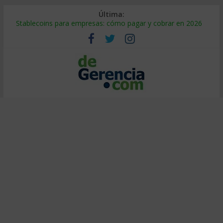
Última:
Stablecoins para empresas: cómo pagar y cobrar en 2026
Despido silencioso: qué es y por qué sale tan caro
IA en selección de personal: cómo auditarla a tiempo
Trabajo forzoso en la cadena de suministro: qué hacer
Mercado hispano de EE. UU.: cómo segmentarlo y venderle