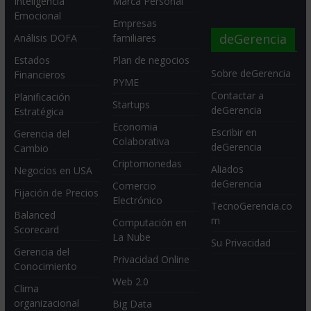
Inteligencia
Marca Personal
Emocional
Empresas
deGerencia
Análisis DOFA
familiares
Estados
Plan de negocios
Sobre deGerencia
Financieros
PYME
Contactar a
Planificación
Startups
deGerencia
Estratégica
Economia
Escribir en
Gerencia del
Colaborativa
deGerencia
Cambio
Criptomonedas
Aliados
Negocios en USA
deGerencia
Comercio
Fijación de Precios
Electrónico
TecnoGerencia.co
Balanced
m
Computación en
Scorecard
La Nube
Su Privacidad
Gerencia del
Privacidad Online
Conocimiento
Web 2.0
Clima
organizacional
Big Data