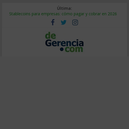
Última:
Stablecoins para empresas: cómo pagar y cobrar en 2026
Despido silencioso: qué es y por qué sale tan caro
IA en selección de personal: cómo auditarla a tiempo
Trabajo forzoso en la cadena de suministro: qué hacer
Mercado hispano de EE. UU.: cómo segmentarlo y venderle