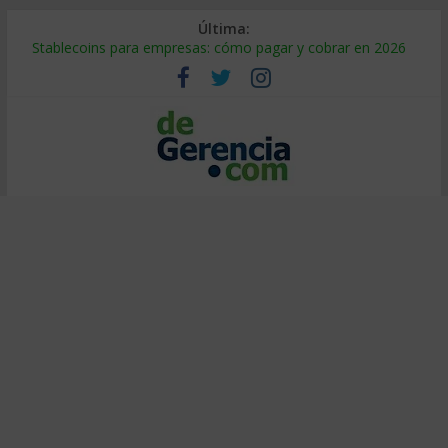
Última:
Stablecoins para empresas: cómo pagar y cobrar en 2026
Despido silencioso: qué es y por qué sale tan caro
IA en selección de personal: cómo auditarla a tiempo
Trabajo forzoso en la cadena de suministro: qué hacer
Mercado hispano de EE. UU.: cómo segmentarlo y venderle