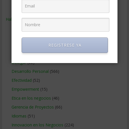
Ventas
(242)
Habilidades
(2.843)
Administracion del tiempo
(70)
Coaching
(101)
Comunicacion en los negocios
(180)
REGISTRESE YA
Creatividad en la empresa
(96)
Delegar
(22)
Desarrollo Personal
(566)
Efectividad
(52)
Empowerment
(15)
Etica en los negocios
(46)
Gerencia de Proyectos
(66)
Idiomas
(51)
Innovacion en los Negocios
(224)