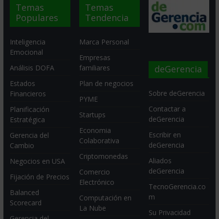
Temas
Temas
Populares
Tendencia
Inteligencia
Marca Personal
Emocional
Empresas
deGerencia
Análisis DOFA
familiares
Estados
Plan de negocios
Sobre deGerencia
Financieros
PYME
Contactar a
Planificación
Startups
deGerencia
Estratégica
Economia
Escribir en
Gerencia del
Colaborativa
deGerencia
Cambio
Criptomonedas
Aliados
Negocios en USA
deGerencia
Comercio
Fijación de Precios
Electrónico
TecnoGerencia.co
Balanced
m
Computación en
Scorecard
La Nube
Su Privacidad
Gerencia del