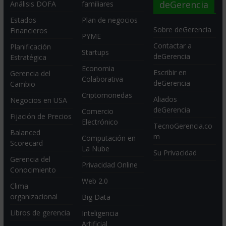
deGerencia
Análisis DOFA
familiares
Estados
Plan de negocios
Sobre deGerencia
Financieros
PYME
Contactar a
Planificación
Startups
deGerencia
Estratégica
Economia
Escribir en
Gerencia del
Colaborativa
deGerencia
Cambio
Criptomonedas
Aliados
Negocios en USA
deGerencia
Comercio
Fijación de Precios
Electrónico
TecnoGerencia.co
Balanced
m
Computación en
Scorecard
La Nube
Su Privacidad
Gerencia del
Privacidad Online
Conocimiento
Web 2.0
Clima
organizacional
Big Data
Libros de gerencia
Inteligencia
Artificial