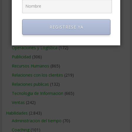
Marketing
(988)
Marketing Digital
(247)
Métodos Gerenciales
(280)
REGISTRESE YA
Negocios Internacionales
(2.257)
Negocios Online
(1.405)
Operaciones y Logística
(172)
Publicidad
(306)
Recursos Humanos
(865)
Relaciones con los clientes
(219)
Relaciones publicas
(132)
Tecnologia de Informacion
(665)
Ventas
(242)
Habilidades
(2.843)
Administracion del tiempo
(70)
Coaching
(101)