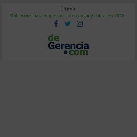
Última:
Stablecoins para empresas: cómo pagar y cobrar en 2026
Despido silencioso: qué es y por qué sale tan caro
IA en selección de personal: cómo auditarla a tiempo
Trabajo forzoso en la cadena de suministro: qué hacer
Mercado hispano de EE. UU.: cómo segmentarlo y venderle