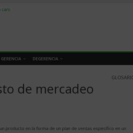
obrar en 2026
n caro
 a tiempo
 qué hacer
rlo y venderle
 GERENCIA
DEGERENCIA
GLOSARI
sto de mercadeo
un producto en la forma de un plan de ventas específico en un