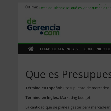
Última:
Stablecoins para empresas: cómo pagar y c
Despido silencioso: qué es y por qué sale ta
IA en selección de personal: cómo auditarla
Trabajo forzoso en la cadena de suministro:
Mercado hispano de EE. UU.: cómo segmenta
TEMAS DE GERENCIA
CONTENIDO DE
Que es Presupue
Término en Español:
Presupuesto de mercadeo
Término en Inglés:
Marketing budget
La cantidad que se planea gastar para mercadear 