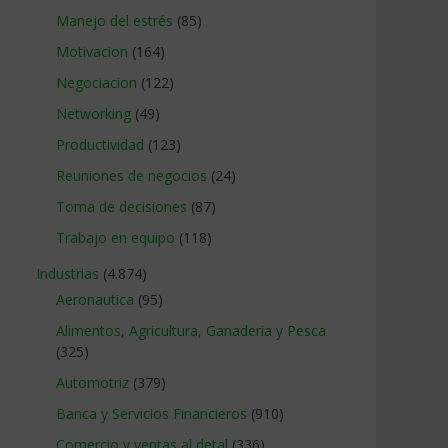
Manejo del estrés
(85)
Motivacion
(164)
Negociacion
(122)
Networking
(49)
Productividad
(123)
Reuniones de negocios
(24)
Toma de decisiones
(87)
Trabajo en equipo
(118)
Industrias
(4.874)
Aeronautica
(95)
Alimentos, Agricultura, Ganaderia y Pesca
(325)
Automotriz
(379)
Banca y Servicios Financieros
(910)
Comercio y ventas al detal
(336)