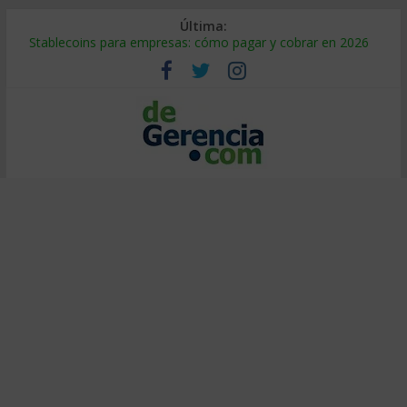
Última:
Stablecoins para empresas: cómo pagar y cobrar en 2026
Despido silencioso: qué es y por qué sale tan caro
IA en selección de personal: cómo auditarla a tiempo
Trabajo forzoso en la cadena de suministro: qué hacer
Mercado hispano de EE. UU.: cómo segmentarlo y venderle