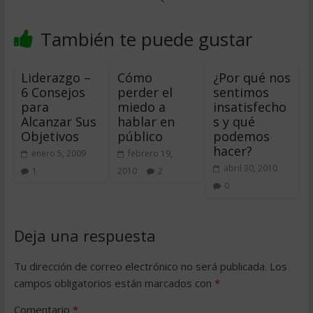
También te puede gustar
Liderazgo –
Cómo
¿Por qué nos
6 Consejos
perder el
sentimos
para
miedo a
insatisfecho
Alcanzar Sus
hablar en
s y qué
Objetivos
público
podemos
hacer?
enero 5, 2009
febrero 19,
abril 30, 2010
1
2010
2
0
Deja una respuesta
Tu dirección de correo electrónico no será publicada.
Los
campos obligatorios están marcados con
*
Comentario
*