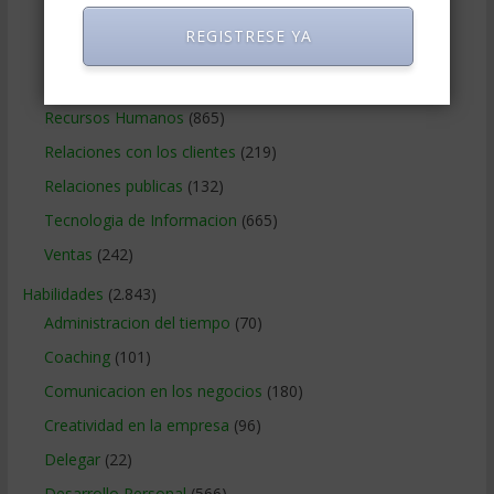
Negocios Online
(1.405)
REGISTRESE YA
Operaciones y Logística
(172)
Publicidad
(306)
Recursos Humanos
(865)
Relaciones con los clientes
(219)
Relaciones publicas
(132)
Tecnologia de Informacion
(665)
Ventas
(242)
Habilidades
(2.843)
Administracion del tiempo
(70)
Coaching
(101)
Comunicacion en los negocios
(180)
Creatividad en la empresa
(96)
Delegar
(22)
Desarrollo Personal
(566)