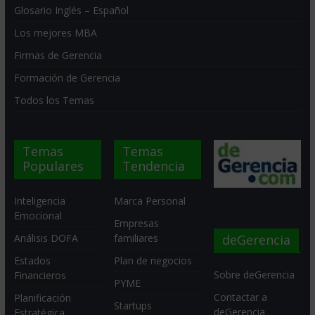
Glosario Inglés – Español
Los mejores MBA
Firmas de Gerencia
Formación de Gerencia
Todos los Temas
Temas
Temas
Populares
Tendencia
Inteligencia
Marca Personal
Emocional
Empresas
deGerencia
Análisis DOFA
familiares
Estados
Plan de negocios
Sobre deGerencia
Financieros
PYME
Contactar a
Planificación
Startups
deGerencia
Estratégica