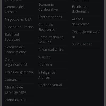
Economia
Escribir en
Gerencia del
Colaborativa
deGerencia
Cambio
Criptomonedas
Aliados
Negocios en USA
deGerencia
Comercio
Fijación de Precios
Electrónico
TecnoGerencia.co
Balanced
m
Computación en
Scorecard
La Nube
Su Privacidad
Gerencia del
Privacidad Online
Conocimiento
Web 2.0
Clima
organizacional
Big Data
Libros de gerencia
Inteligencia
Artificial
Cobranza
Realidad Virtual
Maestría de
gerencia MBA
Como invertir