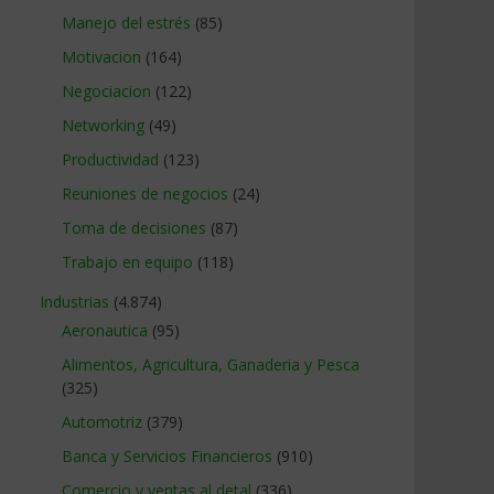
Manejo del estrés
(85)
Motivacion
(164)
Negociacion
(122)
Networking
(49)
Productividad
(123)
Reuniones de negocios
(24)
Toma de decisiones
(87)
Trabajo en equipo
(118)
Industrias
(4.874)
Aeronautica
(95)
Alimentos, Agricultura, Ganaderia y Pesca
(325)
Automotriz
(379)
Banca y Servicios Financieros
(910)
Comercio y ventas al detal
(336)