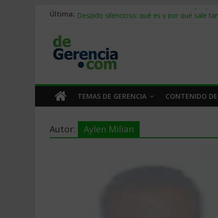
Stablecoins para empresas: cómo pagar y c
Última:
Despido silencioso: qué es y por qué sale ta
IA en selección de personal: cómo auditarla
Trabajo forzoso en la cadena de suministro:
Mercado hispano de EE. UU.: cómo segmenta
TEMAS DE GERENCIA
CONTENIDO DE
Autor:
Aylen Milian