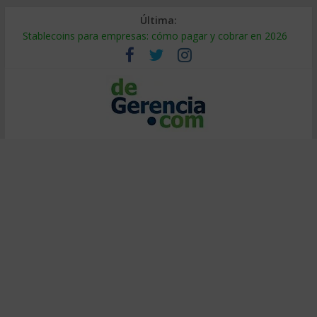
Última:
Stablecoins para empresas: cómo pagar y cobrar en 2026
Despido silencioso: qué es y por qué sale tan caro
IA en selección de personal: cómo auditarla a tiempo
Trabajo forzoso en la cadena de suministro: qué hacer
Mercado hispano de EE. UU.: cómo segmentarlo y venderle