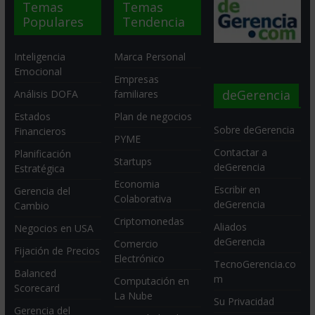
Temas
Temas
Populares
Tendencia
Inteligencia
Marca Personal
Emocional
Empresas
deGerencia
Análisis DOFA
familiares
Estados
Plan de negocios
Sobre deGerencia
Financieros
PYME
Contactar a
Planificación
Startups
deGerencia
Estratégica
Economia
Escribir en
Gerencia del
Colaborativa
deGerencia
Cambio
Criptomonedas
Aliados
Negocios en USA
deGerencia
Comercio
Fijación de Precios
Electrónico
TecnoGerencia.co
Balanced
m
Computación en
Scorecard
La Nube
Su Privacidad
Gerencia del