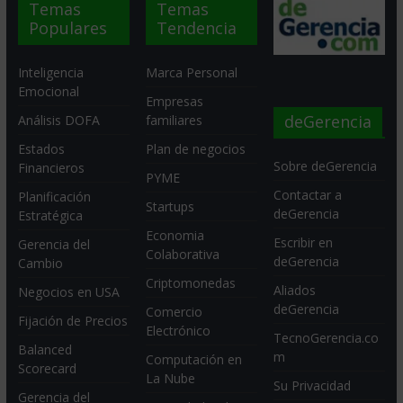
Temas
Temas
Populares
Tendencia
Inteligencia
Marca Personal
Emocional
Empresas
deGerencia
Análisis DOFA
familiares
Estados
Plan de negocios
Sobre deGerencia
Financieros
PYME
Contactar a
Planificación
Startups
deGerencia
Estratégica
Economia
Escribir en
Gerencia del
Colaborativa
deGerencia
Cambio
Criptomonedas
Aliados
Negocios en USA
deGerencia
Comercio
Fijación de Precios
Electrónico
TecnoGerencia.co
Balanced
m
Computación en
Scorecard
La Nube
Su Privacidad
Gerencia del