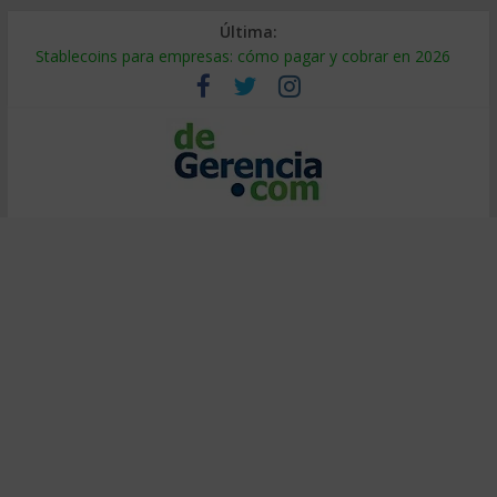
Última:
Stablecoins para empresas: cómo pagar y cobrar en 2026
Despido silencioso: qué es y por qué sale tan caro
IA en selección de personal: cómo auditarla a tiempo
Trabajo forzoso en la cadena de suministro: qué hacer
Mercado hispano de EE. UU.: cómo segmentarlo y venderle