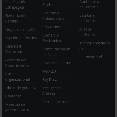
Contactar a
Planificación
Startups
deGerencia
Estratégica
Economia
Escribir en
Gerencia del
Colaborativa
deGerencia
Cambio
Criptomonedas
Aliados
Negocios en USA
deGerencia
Comercio
Fijación de Precios
Electrónico
TecnoGerencia.co
Balanced
m
Computación en
Scorecard
La Nube
Su Privacidad
Gerencia del
Privacidad Online
Conocimiento
Web 2.0
Clima
organizacional
Big Data
Libros de gerencia
Inteligencia
Artificial
Cobranza
Realidad Virtual
Maestría de
gerencia MBA