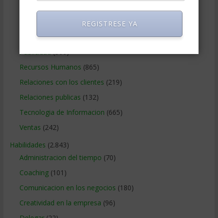
Negocios Internacionales
(2.257)
Negocios Online
(1.405)
REGISTRESE YA
Operaciones y Logística
(172)
Publicidad
(306)
Recursos Humanos
(865)
Relaciones con los clientes
(219)
Relaciones publicas
(132)
Tecnologia de Informacion
(665)
Ventas
(242)
Habilidades
(2.843)
Administracion del tiempo
(70)
Coaching
(101)
Comunicacion en los negocios
(180)
Creatividad en la empresa
(96)
Delegar
(22)