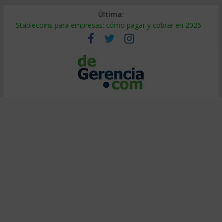
Última:
Stablecoins para empresas: cómo pagar y cobrar en 2026
Despido silencioso: qué es y por qué sale tan caro
IA en selección de personal: cómo auditarla a tiempo
Trabajo forzoso en la cadena de suministro: qué hacer
Mercado hispano de EE. UU.: cómo segmentarlo y venderle