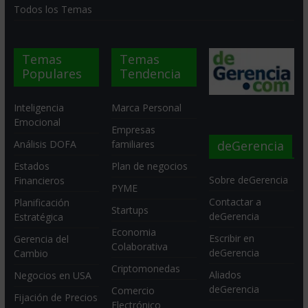
Todos los Temas
Temas
Temas
Populares
Tendencia
Inteligencia
Marca Personal
Emocional
Empresas
deGerencia
Análisis DOFA
familiares
Estados
Plan de negocios
Sobre deGerencia
Financieros
PYME
Contactar a
Planificación
Startups
deGerencia
Estratégica
Economia
Escribir en
Gerencia del
Colaborativa
deGerencia
Cambio
Criptomonedas
Aliados
Negocios en USA
deGerencia
Comercio
Fijación de Precios
Electrónico