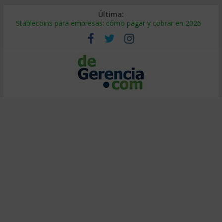
Última:
Stablecoins para empresas: cómo pagar y cobrar en 2026
Despido silencioso: qué es y por qué sale tan caro
IA en selección de personal: cómo auditarla a tiempo
Trabajo forzoso en la cadena de suministro: qué hacer
Mercado hispano de EE. UU.: cómo segmentarlo y venderle