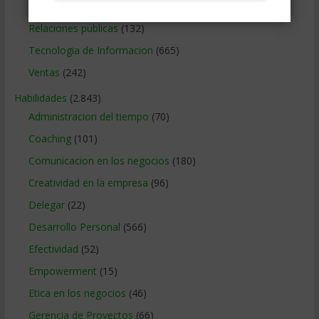
Relaciones con los clientes
(219)
Relaciones publicas
(132)
Tecnologia de Informacion
(665)
Ventas
(242)
Habilidades
(2.843)
Administracion del tiempo
(70)
Coaching
(101)
Comunicacion en los negocios
(180)
Creatividad en la empresa
(96)
Delegar
(22)
Desarrollo Personal
(566)
Efectividad
(52)
Empowerment
(15)
Etica en los negocios
(46)
Gerencia de Proyectos
(66)