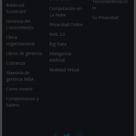
TecnoGerencia.co
Balanced
m
Computación en
Scorecard
La Nube
Su Privacidad
Gerencia del
Privacidad Online
Conocimiento
Web 2.0
Clima
organizacional
Big Data
Libros de gerencia
Inteligencia
Artificial
Cobranza
Realidad Virtual
Maestría de
gerencia MBA
Como invertir
Compensacion y
Salario