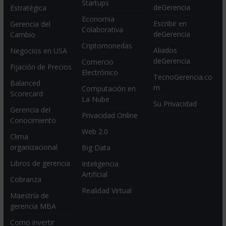
Startups
deGerencia
Estratégica
Economia
Escribir en
Gerencia del
Colaborativa
deGerencia
Cambio
Criptomonedas
Aliados
Negocios en USA
deGerencia
Comercio
Fijación de Precios
Electrónico
TecnoGerencia.co
Balanced
m
Computación en
Scorecard
La Nube
Su Privacidad
Gerencia del
Privacidad Online
Conocimiento
Web 2.0
Clima
organizacional
Big Data
Libros de gerencia
Inteligencia
Artificial
Cobranza
Realidad Virtual
Maestría de
gerencia MBA
Como invertir