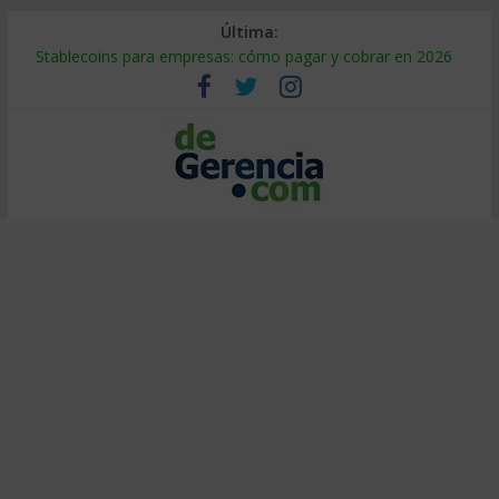
Última:
Stablecoins para empresas: cómo pagar y cobrar en 2026
Despido silencioso: qué es y por qué sale tan caro
IA en selección de personal: cómo auditarla a tiempo
Trabajo forzoso en la cadena de suministro: qué hacer
Mercado hispano de EE. UU.: cómo segmentarlo y venderle