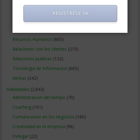
Negocios Internacionales
(2.257)
Negocios Online
(1.405)
REGISTRESE YA
Operaciones y Logística
(172)
Publicidad
(306)
Recursos Humanos
(865)
Relaciones con los clientes
(219)
Relaciones publicas
(132)
Tecnologia de Informacion
(665)
Ventas
(242)
Habilidades
(2.843)
Administracion del tiempo
(70)
Coaching
(101)
Comunicacion en los negocios
(180)
Creatividad en la empresa
(96)
Delegar
(22)