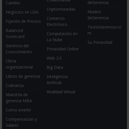
deGerencia
Cambio
Criptomonedas
Aliados
Negocios en USA
deGerencia
Comercio
Fijación de Precios
Electrónico
TecnoGerencia.co
Balanced
m
Computación en
Scorecard
La Nube
Su Privacidad
Gerencia del
Privacidad Online
Conocimiento
Web 2.0
Clima
organizacional
Big Data
Libros de gerencia
Inteligencia
Artificial
Cobranza
Realidad Virtual
Maestría de
gerencia MBA
Como invertir
Compensacion y
Salario