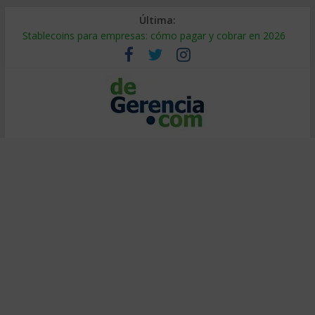
Última:
Stablecoins para empresas: cómo pagar y cobrar en 2026
Despido silencioso: qué es y por qué sale tan caro
IA en selección de personal: cómo auditarla a tiempo
Trabajo forzoso en la cadena de suministro: qué hacer
Mercado hispano de EE. UU.: cómo segmentarlo y venderle