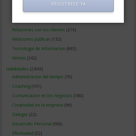
Operaciones y Logística
(172)
REGISTRESE YA
Publicidad
(306)
Recursos Humanos
(865)
Relaciones con los clientes
(219)
Relaciones publicas
(132)
Tecnologia de Informacion
(665)
Ventas
(242)
Habilidades
(2.843)
Administracion del tiempo
(70)
Coaching
(101)
Comunicacion en los negocios
(180)
Creatividad en la empresa
(96)
Delegar
(22)
Desarrollo Personal
(566)
Efectividad
(52)