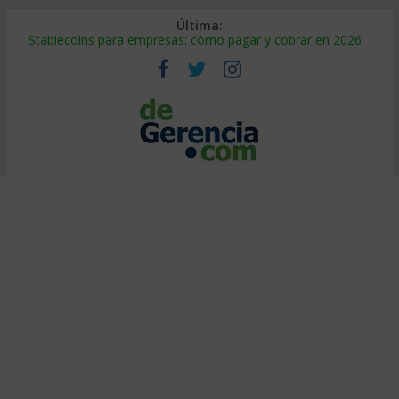
Última:
Stablecoins para empresas: cómo pagar y cobrar en 2026
Despido silencioso: qué es y por qué sale tan caro
IA en selección de personal: cómo auditarla a tiempo
Trabajo forzoso en la cadena de suministro: qué hacer
Mercado hispano de EE. UU.: cómo segmentarlo y venderle