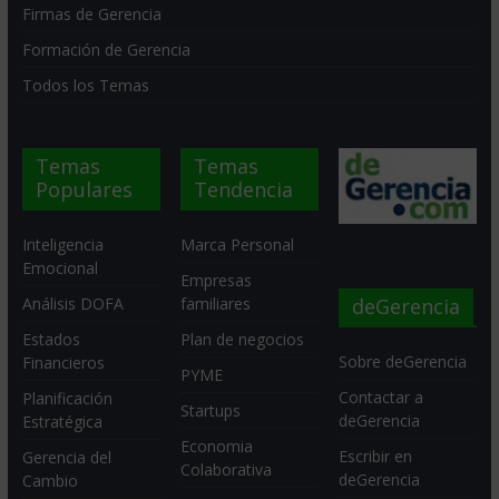
Firmas de Gerencia
Formación de Gerencia
Todos los Temas
Temas
Temas
Populares
Tendencia
Inteligencia
Marca Personal
Emocional
Empresas
deGerencia
Análisis DOFA
familiares
Estados
Plan de negocios
Sobre deGerencia
Financieros
PYME
Contactar a
Planificación
Startups
deGerencia
Estratégica
Economia
Escribir en
Gerencia del
Colaborativa
deGerencia
Cambio