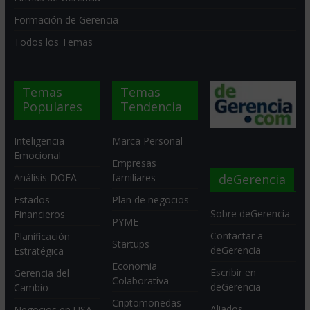
Formación de Gerencia
Todos los Temas
Temas
Temas
Populares
Tendencia
Inteligencia
Marca Personal
Emocional
Empresas
deGerencia
Análisis DOFA
familiares
Estados
Plan de negocios
Sobre deGerencia
Financieros
PYME
Contactar a
Planificación
Startups
deGerencia
Estratégica
Economia
Escribir en
Gerencia del
Colaborativa
deGerencia
Cambio
Criptomonedas
Aliados
Negocios en USA