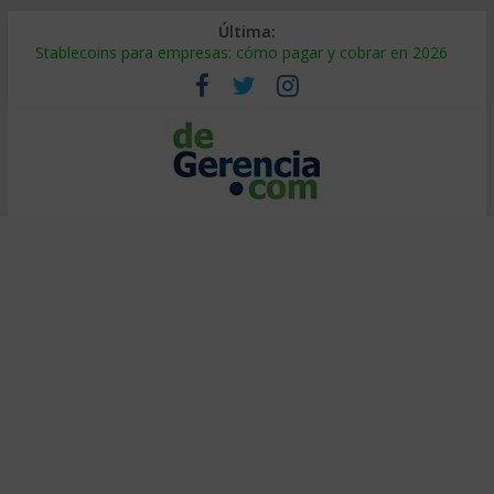
Última:
Stablecoins para empresas: cómo pagar y cobrar en 2026
Despido silencioso: qué es y por qué sale tan caro
IA en selección de personal: cómo auditarla a tiempo
Trabajo forzoso en la cadena de suministro: qué hacer
Mercado hispano de EE. UU.: cómo segmentarlo y venderle