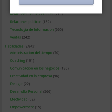
Recursos Humanos
(865)
Relaciones con los clientes
(219)
Relaciones publicas
(132)
Tecnologia de Informacion
(665)
Ventas
(242)
Habilidades
(2.843)
Administracion del tiempo
(70)
Coaching
(101)
Comunicacion en los negocios
(180)
Creatividad en la empresa
(96)
Delegar
(22)
Desarrollo Personal
(566)
Efectividad
(52)
Empowerment
(15)