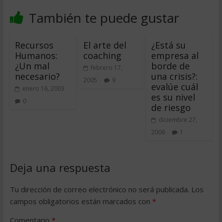
También te puede gustar
Recursos
El arte del
¿Está su
Humanos:
coaching
empresa al
¿Un mal
borde de
febrero 17,
necesario?
una crisis?:
2005
9
evalúe cuál
enero 16, 2003
es su nivel
0
de riesgo
diciembre 27,
2006
1
Deja una respuesta
Tu dirección de correo electrónico no será publicada.
Los
campos obligatorios están marcados con
*
Comentario
*