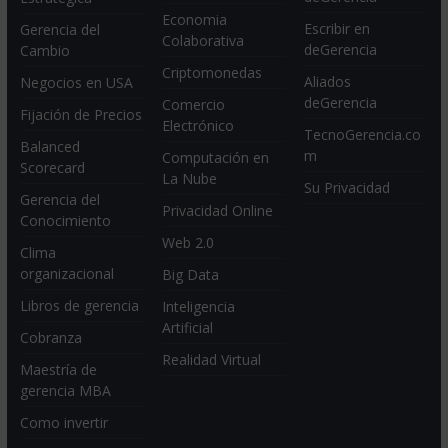
Economia
Escribir en
Gerencia del
Colaborativa
deGerencia
Cambio
Criptomonedas
Aliados
Negocios en USA
deGerencia
Comercio
Fijación de Precios
Electrónico
TecnoGerencia.co
Balanced
m
Computación en
Scorecard
La Nube
Su Privacidad
Gerencia del
Privacidad Online
Conocimiento
Web 2.0
Clima
organizacional
Big Data
Libros de gerencia
Inteligencia
Artificial
Cobranza
Realidad Virtual
Maestría de
gerencia MBA
Como invertir