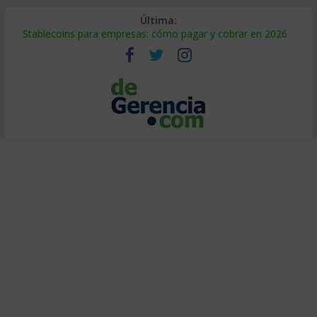
Última:
Stablecoins para empresas: cómo pagar y cobrar en 2026
Despido silencioso: qué es y por qué sale tan caro
IA en selección de personal: cómo auditarla a tiempo
Trabajo forzoso en la cadena de suministro: qué hacer
Mercado hispano de EE. UU.: cómo segmentarlo y venderle