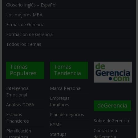
Glosario Inglés – Español
Los mejores MBA
Firmas de Gerencia
Formación de Gerencia
Todos los Temas
Temas
Temas
Populares
Tendencia
Inteligencia
Marca Personal
Emocional
Empresas
deGerencia
Análisis DOFA
familiares
Estados
Plan de negocios
Sobre deGerencia
Financieros
PYME
Contactar a
Planificación
Startups
deGerencia
Estratégica