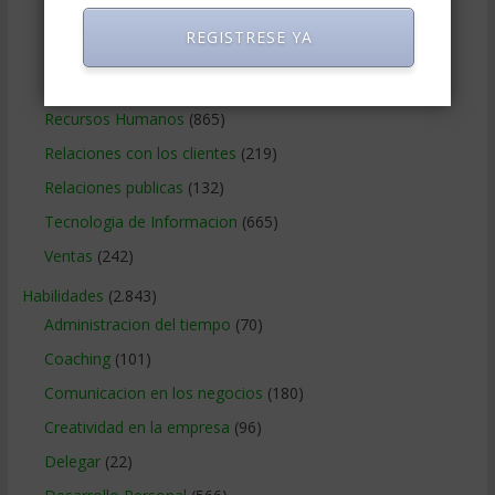
Negocios Online
(1.405)
REGISTRESE YA
Operaciones y Logística
(172)
Publicidad
(306)
Recursos Humanos
(865)
Relaciones con los clientes
(219)
Relaciones publicas
(132)
Tecnologia de Informacion
(665)
Ventas
(242)
Habilidades
(2.843)
Administracion del tiempo
(70)
Coaching
(101)
Comunicacion en los negocios
(180)
Creatividad en la empresa
(96)
Delegar
(22)