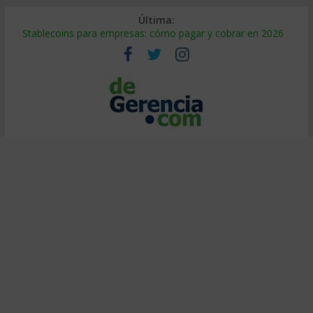
Última:
Stablecoins para empresas: cómo pagar y cobrar en 2026
Despido silencioso: qué es y por qué sale tan caro
IA en selección de personal: cómo auditarla a tiempo
Trabajo forzoso en la cadena de suministro: qué hacer
Mercado hispano de EE. UU.: cómo segmentarlo y venderle