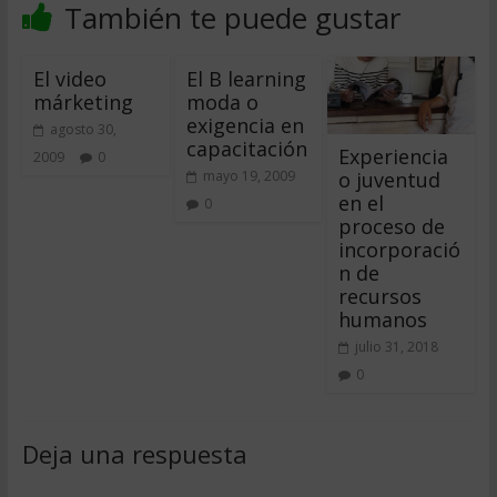
También te puede gustar
El video
El B learning
márketing
moda o
exigencia en
agosto 30,
capacitación
Experiencia
2009
0
o juventud
mayo 19, 2009
en el
0
proceso de
incorporació
n de
recursos
humanos
julio 31, 2018
0
Deja una respuesta