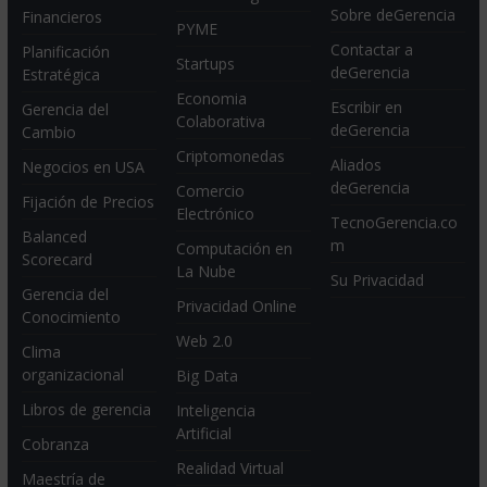
Sobre deGerencia
Financieros
PYME
Contactar a
Planificación
Startups
deGerencia
Estratégica
Economia
Escribir en
Gerencia del
Colaborativa
deGerencia
Cambio
Criptomonedas
Aliados
Negocios en USA
deGerencia
Comercio
Fijación de Precios
Electrónico
TecnoGerencia.co
Balanced
m
Computación en
Scorecard
La Nube
Su Privacidad
Gerencia del
Privacidad Online
Conocimiento
Web 2.0
Clima
organizacional
Big Data
Libros de gerencia
Inteligencia
Artificial
Cobranza
Realidad Virtual
Maestría de