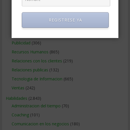
Métodos Gerenciales
(280)
Negocios Internacionales
(2.257)
REGISTRESE YA
Negocios Online
(1.405)
Operaciones y Logística
(172)
Publicidad
(306)
Recursos Humanos
(865)
Relaciones con los clientes
(219)
Relaciones publicas
(132)
Tecnologia de Informacion
(665)
Ventas
(242)
Habilidades
(2.843)
Administracion del tiempo
(70)
Coaching
(101)
Comunicacion en los negocios
(180)