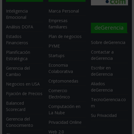
Inteligencia
Marca Personal
Emocional
Empresas
deGerencia
Análisis DOFA
familiares
Estados
Plan de negocios
Sobre deGerencia
Financieros
PYME
Contactar a
Planificación
Startups
deGerencia
Estratégica
Economia
Escribir en
Gerencia del
Colaborativa
deGerencia
Cambio
Criptomonedas
Aliados
Negocios en USA
deGerencia
Comercio
Fijación de Precios
Electrónico
TecnoGerencia.co
Balanced
m
Computación en
Scorecard
La Nube
Su Privacidad
Gerencia del
Privacidad Online
Conocimiento
Web 2.0