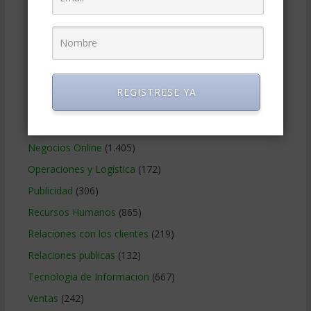
Gobierno Corporativo
(11)
Legal
(125)
Marketing
(988)
Marketing Digital
(247)
REGISTRESE YA
Métodos Gerenciales
(282)
Negocios Internacionales
(2.258)
Negocios Online
(1.405)
Operaciones y Logística
(172)
Publicidad
(306)
Recursos Humanos
(865)
Relaciones con los clientes
(219)
Relaciones publicas
(132)
Tecnologia de Informacion
(667)
Ventas
(242)