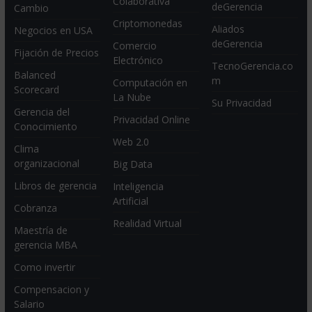
Colaborativa
deGerencia
Cambio
Criptomonedas
Aliados
Negocios en USA
deGerencia
Comercio
Fijación de Precios
Electrónico
TecnoGerencia.co
Balanced
m
Computación en
Scorecard
La Nube
Su Privacidad
Gerencia del
Privacidad Online
Conocimiento
Web 2.0
Clima
organizacional
Big Data
Libros de gerencia
Inteligencia
Artificial
Cobranza
Realidad Virtual
Maestría de
gerencia MBA
Como invertir
Compensacion y
Salario