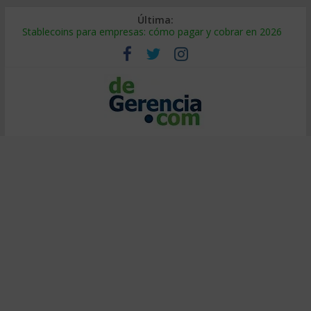
Última:
Stablecoins para empresas: cómo pagar y cobrar en 2026
Despido silencioso: qué es y por qué sale tan caro
IA en selección de personal: cómo auditarla a tiempo
Trabajo forzoso en la cadena de suministro: qué hacer
Mercado hispano de EE. UU.: cómo segmentarlo y venderle