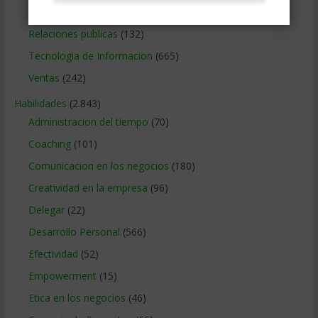
Relaciones con los clientes
(219)
Relaciones publicas
(132)
Tecnologia de Informacion
(665)
Ventas
(242)
Habilidades
(2.843)
Administracion del tiempo
(70)
Coaching
(101)
Comunicacion en los negocios
(180)
Creatividad en la empresa
(96)
Delegar
(22)
Desarrollo Personal
(566)
Efectividad
(52)
Empowerment
(15)
Etica en los negocios
(46)