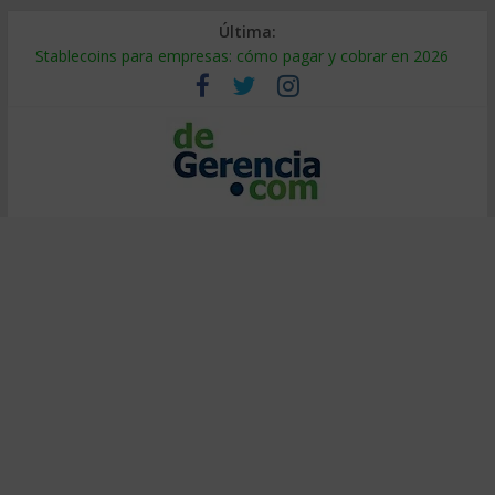
Última:
Stablecoins para empresas: cómo pagar y cobrar en 2026
Despido silencioso: qué es y por qué sale tan caro
IA en selección de personal: cómo auditarla a tiempo
Trabajo forzoso en la cadena de suministro: qué hacer
Mercado hispano de EE. UU.: cómo segmentarlo y venderle