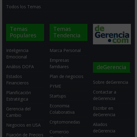
Todos los Temas
Temas
Temas
Populares
Tendencia
Inteligencia
Marca Personal
Emocional
Empresas
deGerencia
Análisis DOFA
familiares
Estados
Plan de negocios
Sobre deGerencia
Financieros
PYME
Contactar a
Planificación
Startups
deGerencia
Estratégica
Economia
Escribir en
Gerencia del
Colaborativa
deGerencia
Cambio
Criptomonedas
Aliados
Negocios en USA
deGerencia
Comercio
Fijación de Precios