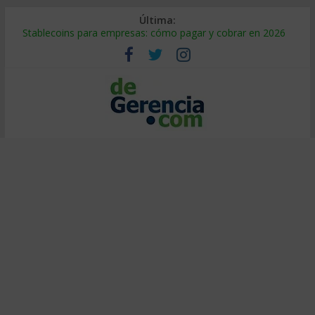
Última:
Stablecoins para empresas: cómo pagar y cobrar en 2026
Despido silencioso: qué es y por qué sale tan caro
IA en selección de personal: cómo auditarla a tiempo
Trabajo forzoso en la cadena de suministro: qué hacer
Mercado hispano de EE. UU.: cómo segmentarlo y venderle