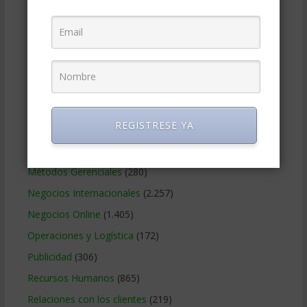
Educacion Gerencial
(454)
Estrategia Empresarial
(304)
Finanzas Corporativas
(748)
Gerencia social y ambiental
(223)
Gobierno Corporativo
(11)
Legal
(125)
REGISTRESE YA
Marketing
(988)
Marketing Digital
(247)
Métodos Gerenciales
(280)
Negocios Internacionales
(2.257)
Negocios Online
(1.405)
Operaciones y Logística
(172)
Publicidad
(306)
Recursos Humanos
(865)
Relaciones con los clientes
(219)