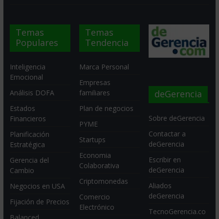
Temas
Temas
Populares
Tendencia
Inteligencia
Marca Personal
Emocional
Empresas
deGerencia
Análisis DOFA
familiares
Estados
Plan de negocios
Sobre deGerencia
Financieros
PYME
Contactar a
Planificación
Startups
deGerencia
Estratégica
Economia
Escribir en
Gerencia del
Colaborativa
deGerencia
Cambio
Criptomonedas
Aliados
Negocios en USA
deGerencia
Comercio
Fijación de Precios
Electrónico
TecnoGerencia.co
Balanced