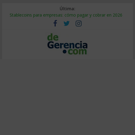
Última:
Stablecoins para empresas: cómo pagar y cobrar en 2026
Despido silencioso: qué es y por qué sale tan caro
IA en selección de personal: cómo auditarla a tiempo
Trabajo forzoso en la cadena de suministro: qué hacer
Mercado hispano de EE. UU.: cómo segmentarlo y venderle