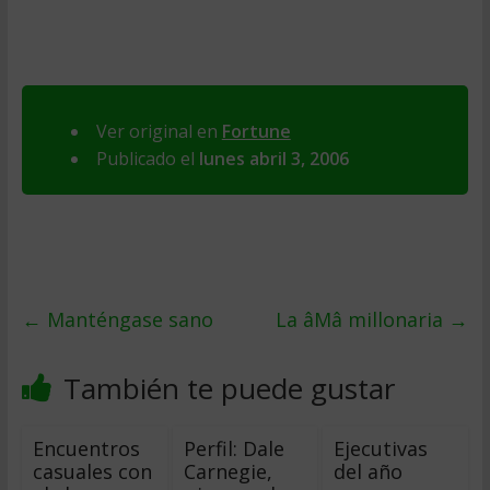
Ver original en
Fortune
Publicado el
lunes abril 3, 2006
←
Manténgase sano
La âMâ millonaria
→
También te puede gustar
Encuentros
Perfil: Dale
Ejecutivas
casuales con
Carnegie,
del año