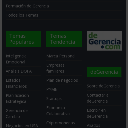
Formación de Gerencia
Todos los Temas
Temas
Temas
Populares
Tendencia
Inteligencia
Marca Personal
Emocional
Empresas
deGerencia
Análisis DOFA
familiares
Estados
Plan de negocios
Sobre deGerencia
Financieros
PYME
Contactar a
Planificación
Startups
deGerencia
Estratégica
Economia
Escribir en
Gerencia del
Colaborativa
deGerencia
Cambio
Criptomonedas
Aliados
Negocios en USA