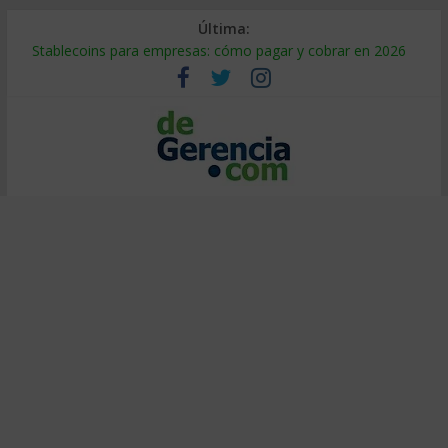
Última:
Stablecoins para empresas: cómo pagar y cobrar en 2026
Despido silencioso: qué es y por qué sale tan caro
IA en selección de personal: cómo auditarla a tiempo
Trabajo forzoso en la cadena de suministro: qué hacer
Mercado hispano de EE. UU.: cómo segmentarlo y venderle