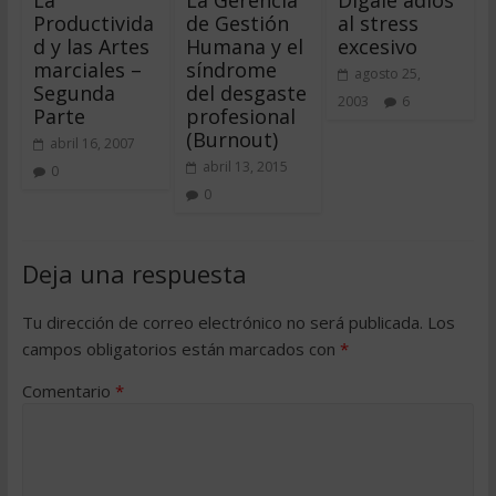
La
La Gerencia
Dígale adios
Productivida
de Gestión
al stress
d y las Artes
Humana y el
excesivo
marciales –
síndrome
agosto 25,
Segunda
del desgaste
2003
6
Parte
profesional
(Burnout)
abril 16, 2007
abril 13, 2015
0
0
Deja una respuesta
Tu dirección de correo electrónico no será publicada.
Los
campos obligatorios están marcados con
*
Comentario
*