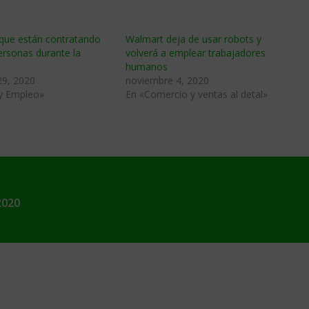
que están contratando
Walmart deja de usar robots y
ersonas durante la
volverá a emplear trabajadores
humanos
29, 2020
noviembre 4, 2020
 y Empleo»
En «Comercio y ventas al detal»
2020