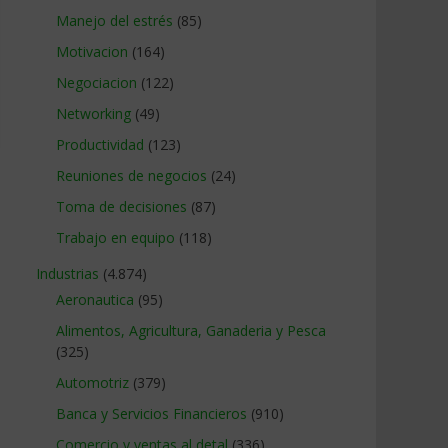
Manejo del estrés
(85)
Motivacion
(164)
Negociacion
(122)
Networking
(49)
Productividad
(123)
Reuniones de negocios
(24)
Toma de decisiones
(87)
Trabajo en equipo
(118)
Industrias
(4.874)
Aeronautica
(95)
Alimentos, Agricultura, Ganaderia y Pesca
(325)
Automotriz
(379)
Banca y Servicios Financieros
(910)
Comercio y ventas al detal
(336)