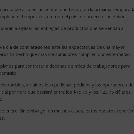
a probable alza en las ventas que tendrá en la próxima temporad
empleados temporales en todo el país, de acuerdo con Yahoo.
yudarán a agilizar las entregas de productos que se vendan a
eva ola de contrataciones ante las expectativas de una mayor
navirus ha hecho que más consumidores compren por este medio.
 planes para contratar a decenas de miles de trabajadores para
omicilio.
isponibles, incluidos los que llenan pedidos y los operadores de
inicial por hora que oscilará entre los $15.75 y los $23.75 dólares,
o.
 de enero. Sin embargo, en muchos casos, estos puestos tendrán
es.