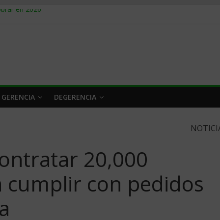
obrar en 2026
n caro
 a tiempo
 qué hacer
rlo y venderle
 GERENCIA
DEGERENCIA
NOTICI
ontratar 20,000
a cumplir con pedidos
a