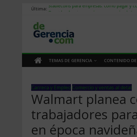
Última:
Stablecoins para empresas: cómo pagar y c
Despido silencioso: qué es y por qué sale ta
IA en selección de personal: cómo auditarla
Trabajo forzoso en la cadena de suministro:
Mercado hispano de EE. UU.: cómo segmenta
TEMAS DE GERENCIA
CONTENIDO DE
Carrera y Empleo
Comercio y ventas al detal
Walmart planea c
trabajadores par
en época navideñ