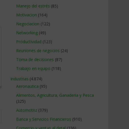
Manejo del estrés
(85)
Motivacion
(164)
Negociacion
(122)
Networking
(49)
Productividad
(123)
Reuniones de negocios
(24)
Toma de decisiones
(87)
Trabajo en equipo
(118)
Industrias
(4.874)
Aeronautica
(95)
Alimentos, Agricultura, Ganaderia y Pesca
(325)
Automotriz
(379)
Banca y Servicios Financieros
(910)
Comercio y ventas al detal
(336)