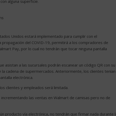
con alguna superficie.
ns
tados Unidos estará implementado para cumplir con el
la propagación del COVID-19, permitirá a los compradores de
lmart Pay, por lo cual no tendrán que tocar ninguna pantalla
que asistan a las sucursales podrán escanear un código QR con su
ne la cadena de supermercados. Anteriormente, los clientes tenían
ntalla electrónica.
los clientes y empleados será limitada.
án incrementando las ventas en Walmart de camisas pero no de
algún producto vía electrónica, no tendrán que firmar nada durante l