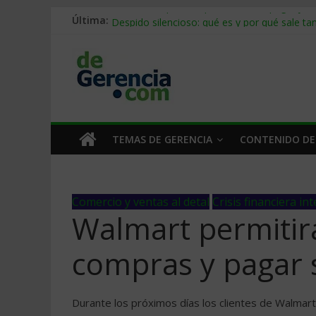
Última:
Stablecoins para empresas: cómo pagar y c
Despido silencioso: qué es y por qué sale ta
IA en selección de personal: cómo auditarla
Trabajo forzoso en la cadena de suministro:
Mercado hispano de EE. UU.: cómo segmenta
TEMAS DE GERENCIA
CONTENIDO DE
Comercio y ventas al detal
Crisis financiera in
Walmart permitirá 
compras y pagar s
Durante los próximos días los clientes de Walmart 