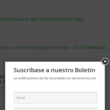
e Defensa para que General Motors haga
sario, ni suficiente para triunfar – GUY KAWASAKI
Suscríbase a nuestro Boletin
ender más en
La crisis se agudiza y
Le notificaremos de las novedades en deGerencia.com
 de crisis
propaga y América Latina
vive el ex-sueño europeo
, 2009
6
marzo 17, 2009
0