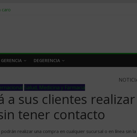
obrar en 2026
n caro
 a tiempo
 qué hacer
rlo y venderle
 GERENCIA
DEGERENCIA
NOTICI
ternacional
Salud, Medicina y Farmacia
a sus clientes realizar
in tener contacto
podrán realizar una compra en cualquier sucursal o en línea sin la