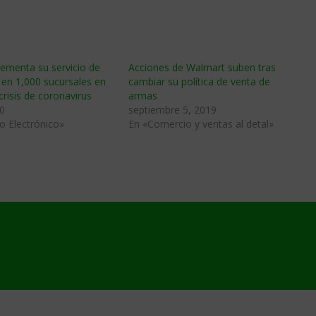
ementa su servicio de
Acciones de Walmart suben tras
 en 1,000 sucursales en
cambiar su política de venta de
crisis de coronavirus
armas
0
septiembre 5, 2019
o Electrónico»
En «Comercio y ventas al detal»