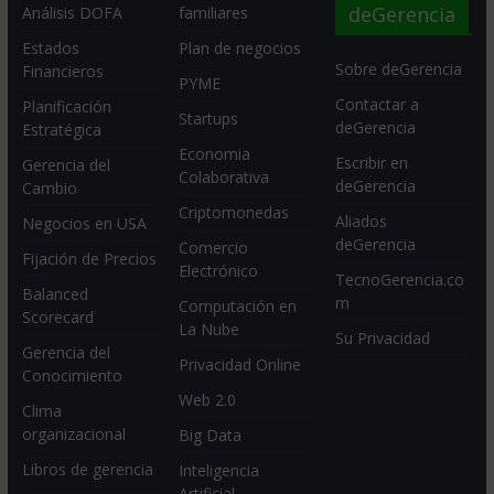
deGerencia
Análisis DOFA
familiares
Estados
Plan de negocios
Sobre deGerencia
Financieros
PYME
Contactar a
Planificación
Startups
deGerencia
Estratégica
Economia
Escribir en
Gerencia del
Colaborativa
deGerencia
Cambio
Criptomonedas
Aliados
Negocios en USA
deGerencia
Comercio
Fijación de Precios
Electrónico
TecnoGerencia.co
Balanced
m
Computación en
Scorecard
La Nube
Su Privacidad
Gerencia del
Privacidad Online
Conocimiento
Web 2.0
Clima
organizacional
Big Data
Libros de gerencia
Inteligencia
Artificial