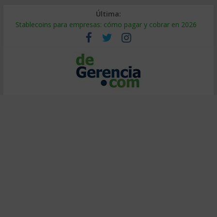
Última:
Stablecoins para empresas: cómo pagar y cobrar en 2026
Despido silencioso: qué es y por qué sale tan caro
IA en selección de personal: cómo auditarla a tiempo
Trabajo forzoso en la cadena de suministro: qué hacer
Mercado hispano de EE. UU.: cómo segmentarlo y venderle