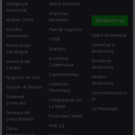
Inteligencia
Marca Personal
Emocional
Empresas
deGerencia
Análisis DOFA
familiares
Estados
Plan de negocios
Sobre deGerencia
Financieros
PYME
Contactar a
Planificación
Startups
deGerencia
Estratégica
Economia
Escribir en
Gerencia del
Colaborativa
deGerencia
Cambio
Criptomonedas
Aliados
Negocios en USA
deGerencia
Comercio
Fijación de Precios
Electrónico
TecnoGerencia.co
Balanced
m
Computación en
Scorecard
La Nube
Su Privacidad
Gerencia del
Privacidad Online
Conocimiento
Web 2.0
Clima
organizacional