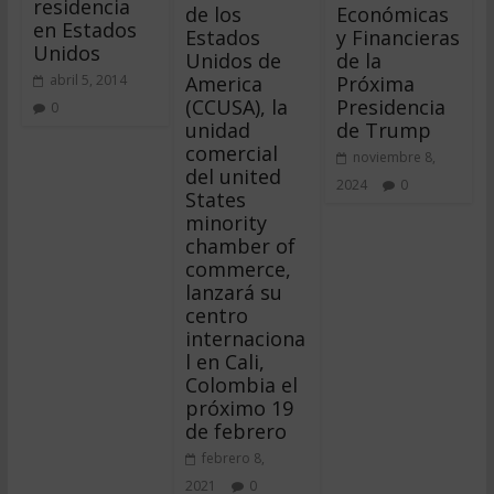
residencia
de los
Económicas
en Estados
Estados
y Financieras
Unidos
Unidos de
de la
America
Próxima
abril 5, 2014
(CCUSA), la
Presidencia
0
unidad
de Trump
comercial
noviembre 8,
del united
2024
0
States
minority
chamber of
commerce,
lanzará su
centro
internaciona
l en Cali,
Colombia el
próximo 19
de febrero
febrero 8,
2021
0