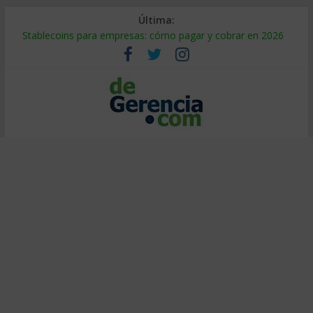
Última:
Stablecoins para empresas: cómo pagar y cobrar en 2026
Despido silencioso: qué es y por qué sale tan caro
IA en selección de personal: cómo auditarla a tiempo
Trabajo forzoso en la cadena de suministro: qué hacer
Mercado hispano de EE. UU.: cómo segmentarlo y venderle