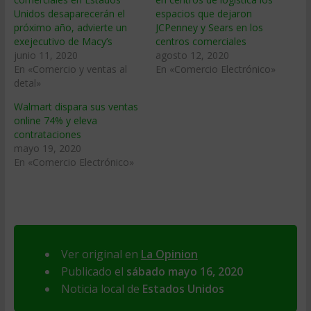
Unidos desaparecerán el
espacios que dejaron
próximo año, advierte un
JCPenney y Sears en los
exejecutivo de Macy’s
centros comerciales
junio 11, 2020
agosto 12, 2020
En «Comercio y ventas al
En «Comercio Electrónico»
detal»
Walmart dispara sus ventas
online 74% y eleva
contrataciones
mayo 19, 2020
En «Comercio Electrónico»
Ver original en
La Opinion
Publicado el
sábado mayo 16, 2020
Noticia local de
Estados Unidos