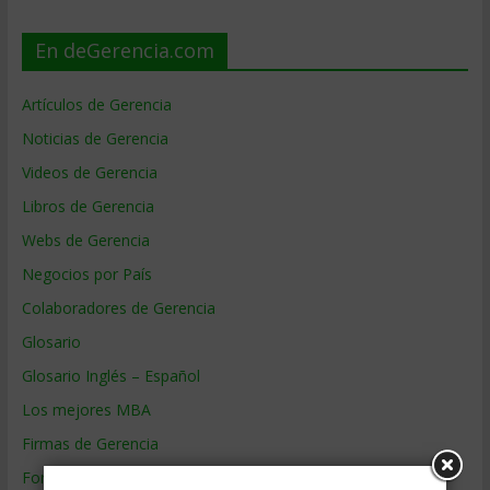
En deGerencia.com
Artículos de Gerencia
Noticias de Gerencia
Videos de Gerencia
Libros de Gerencia
Webs de Gerencia
Negocios por País
Colaboradores de Gerencia
Glosario
Glosario Inglés – Español
Los mejores MBA
Firmas de Gerencia
Formación de Gerencia