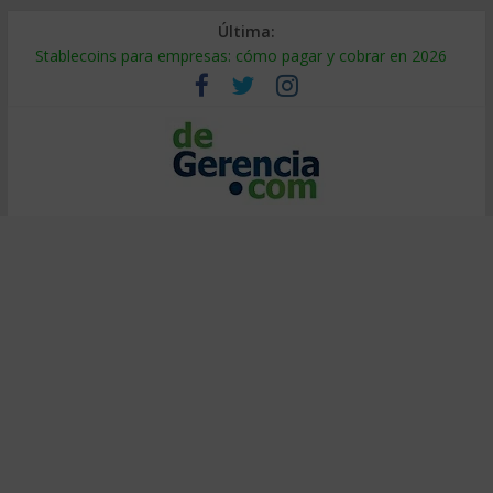
Última:
Stablecoins para empresas: cómo pagar y cobrar en 2026
Despido silencioso: qué es y por qué sale tan caro
IA en selección de personal: cómo auditarla a tiempo
Trabajo forzoso en la cadena de suministro: qué hacer
Mercado hispano de EE. UU.: cómo segmentarlo y venderle