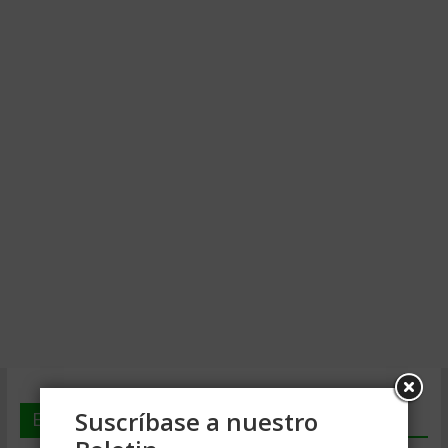
Suscríbase a nuestro
En deGerencia.com