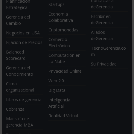
Contactar a
Planificación
Startups
deGerencia
Estratégica
Economia
Escribir en
Gerencia del
Colaborativa
deGerencia
Cambio
Criptomonedas
Aliados
Negocios en USA
deGerencia
Comercio
Fijación de Precios
Electrónico
TecnoGerencia.co
Balanced
m
Computación en
Scorecard
La Nube
Su Privacidad
Gerencia del
Privacidad Online
Conocimiento
Web 2.0
Clima
organizacional
Big Data
Libros de gerencia
Inteligencia
Artificial
Cobranza
Realidad Virtual
Maestría de
gerencia MBA