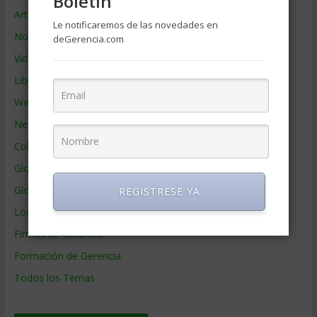
Boletin
Artículos de Gerencia
Le notificaremos de las novedades en
Noticias de Gerencia
deGerencia.com
Videos de Gerencia
Libros de Gerencia
Webs de Gerencia
Negocios por País
Colaboradores de Gerencia
Glosario
Glosario Inglés – Español
REGISTRESE YA
Los mejores MBA
Firmas de Gerencia
Formación de Gerencia
Todos los Temas