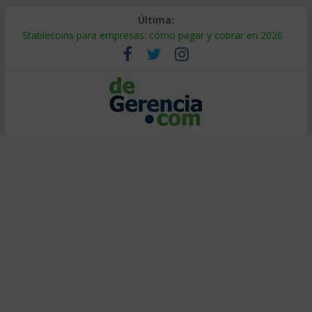
Última:
Stablecoins para empresas: cómo pagar y cobrar en 2026
Despido silencioso: qué es y por qué sale tan caro
IA en selección de personal: cómo auditarla a tiempo
Trabajo forzoso en la cadena de suministro: qué hacer
Mercado hispano de EE. UU.: cómo segmentarlo y venderle