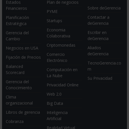
Estados
Plan de negocios
Sobre deGerencia
Financieros
PYME
Contactar a
Planificación
Startups
deGerencia
Estratégica
Economia
Escribir en
Gerencia del
Colaborativa
deGerencia
Cambio
Criptomonedas
Aliados
Negocios en USA
deGerencia
Comercio
Fijación de Precios
Electrónico
TecnoGerencia.co
Balanced
m
Computación en
Scorecard
La Nube
Su Privacidad
Gerencia del
Privacidad Online
Conocimiento
Web 2.0
Clima
organizacional
Big Data
Libros de gerencia
Inteligencia
Artificial
Cobranza
Realidad Virtual