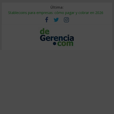
Última:
Stablecoins para empresas: cómo pagar y cobrar en 2026
Despido silencioso: qué es y por qué sale tan caro
IA en selección de personal: cómo auditarla a tiempo
Trabajo forzoso en la cadena de suministro: qué hacer
Mercado hispano de EE. UU.: cómo segmentarlo y venderle