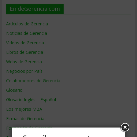
En deGerencia.com
Artículos de Gerencia
Noticias de Gerencia
Videos de Gerencia
Libros de Gerencia
Webs de Gerencia
Negocios por País
Colaboradores de Gerencia
Glosario
Glosario Inglés – Español
Los mejores MBA
Firmas de Gerencia
Formación de Gerencia