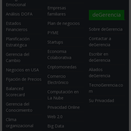
Emocional
Empresas
deGerencia
Análisis DOFA
familiares
Estados
Plan de negocios
Sobre deGerencia
Financieros
PYME
Contactar a
Planificación
Startups
deGerencia
Estratégica
Economia
Escribir en
Gerencia del
Colaborativa
deGerencia
Cambio
Criptomonedas
Aliados
Negocios en USA
deGerencia
Comercio
Fijación de Precios
Electrónico
TecnoGerencia.co
Balanced
m
Computación en
Scorecard
La Nube
Su Privacidad
Gerencia del
Privacidad Online
Conocimiento
Web 2.0
Clima
organizacional
Big Data