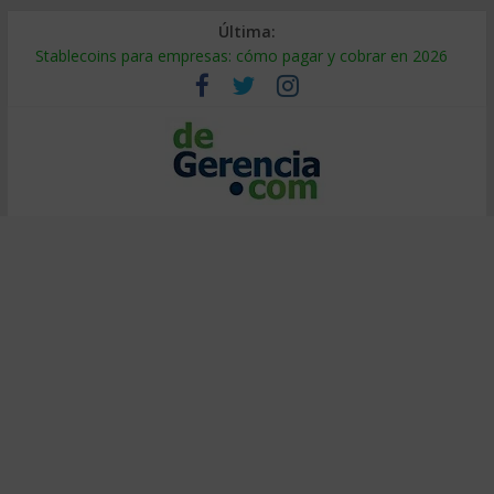
Última:
Stablecoins para empresas: cómo pagar y cobrar en 2026
Despido silencioso: qué es y por qué sale tan caro
IA en selección de personal: cómo auditarla a tiempo
Trabajo forzoso en la cadena de suministro: qué hacer
Mercado hispano de EE. UU.: cómo segmentarlo y venderle