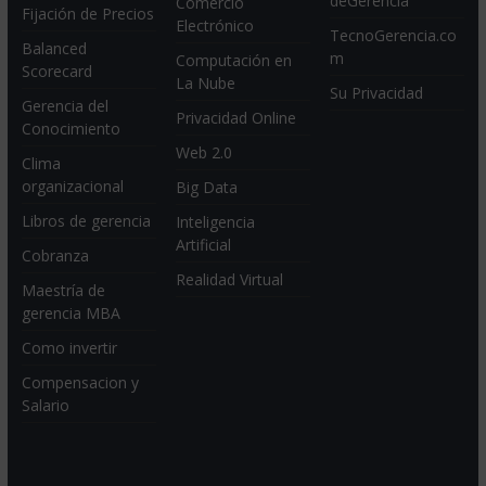
deGerencia
Comercio
Fijación de Precios
Electrónico
TecnoGerencia.co
Balanced
m
Computación en
Scorecard
La Nube
Su Privacidad
Gerencia del
Privacidad Online
Conocimiento
Web 2.0
Clima
organizacional
Big Data
Libros de gerencia
Inteligencia
Artificial
Cobranza
Realidad Virtual
Maestría de
gerencia MBA
Como invertir
Compensacion y
Salario