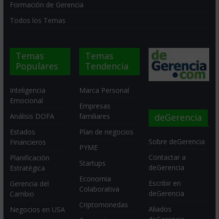
Formación de Gerencia
Todos los Temas
Temas
Temas
Populares
Tendencia
Inteligencia
Marca Personal
Emocional
Empresas
deGerencia
Análisis DOFA
familiares
Estados
Plan de negocios
Sobre deGerencia
Financieros
PYME
Contactar a
Planificación
Startups
deGerencia
Estratégica
Economia
Escribir en
Gerencia del
Colaborativa
deGerencia
Cambio
Criptomonedas
Aliados
Negocios en USA