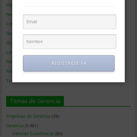
Webs de Gerencia
Negocios por País
Colaboradores de Gerencia
Glosario
Glosario Inglés – Español
Los mejores MBA
Firmas de Gerencia
REGISTRESE YA
Formación de Gerencia
Todos los Temas
Temas de Gerencia
Empresas de Gerencia
(38)
Gerencia
(9.481)
Ciencias Económicas
(80)