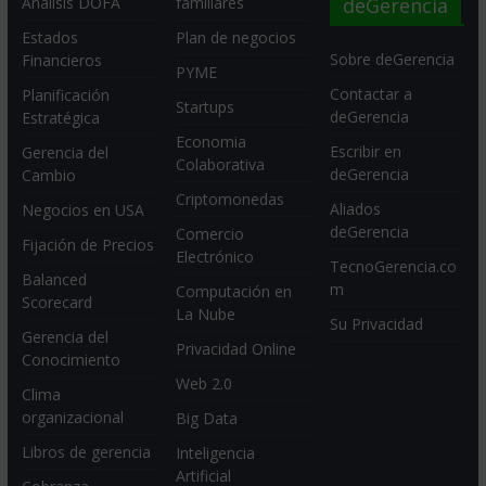
deGerencia
Análisis DOFA
familiares
Estados
Plan de negocios
Sobre deGerencia
Financieros
PYME
Contactar a
Planificación
Startups
deGerencia
Estratégica
Economia
Escribir en
Gerencia del
Colaborativa
deGerencia
Cambio
Criptomonedas
Aliados
Negocios en USA
deGerencia
Comercio
Fijación de Precios
Electrónico
TecnoGerencia.co
Balanced
m
Computación en
Scorecard
La Nube
Su Privacidad
Gerencia del
Privacidad Online
Conocimiento
Web 2.0
Clima
organizacional
Big Data
Libros de gerencia
Inteligencia
Artificial