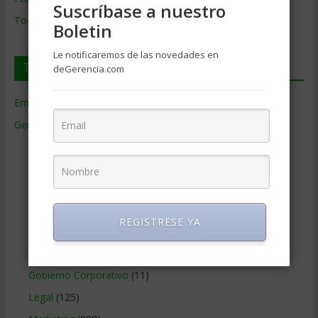
Suscríbase a nuestro
Todos los Temas
Boletin
Le notificaremos de las novedades en
Temas de Gerencia
deGerencia.com
Empresas de Gerencia
(38)
Gerencia
(9.477)
Ciencias Económicas
(80)
Contabilidad
(466)
Educacion Gerencial
(454)
Estrategia Empresarial
(304)
REGISTRESE YA
Finanzas Corporativas
(748)
Gerencia social y ambiental
(223)
Gobierno Corporativo
(11)
Legal
(125)