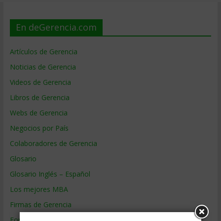
En deGerencia.com
Artículos de Gerencia
Noticias de Gerencia
Videos de Gerencia
Libros de Gerencia
Webs de Gerencia
Negocios por País
Colaboradores de Gerencia
Glosario
Glosario Inglés – Español
Los mejores MBA
Firmas de Gerencia
Formación de Gerencia