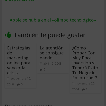
Apple se nubla en el «olimpo tecnológico»
→
También te puede gustar
Estrategias
La atención
¿Cómo
de
se consigue
Probar Con
marketing
dando
Muy Poca
online para
Inversión si
abril 15, 2003
vencer la
Tendrá Exito
0
crisis
Tu Negocio
En Internet?
septiembre 10,
noviembre 20,
2010
0
2004
1