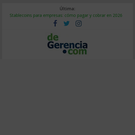
Última:
Stablecoins para empresas: cómo pagar y cobrar en 2026
Despido silencioso: qué es y por qué sale tan caro
IA en selección de personal: cómo auditarla a tiempo
Trabajo forzoso en la cadena de suministro: qué hacer
Mercado hispano de EE. UU.: cómo segmentarlo y venderle