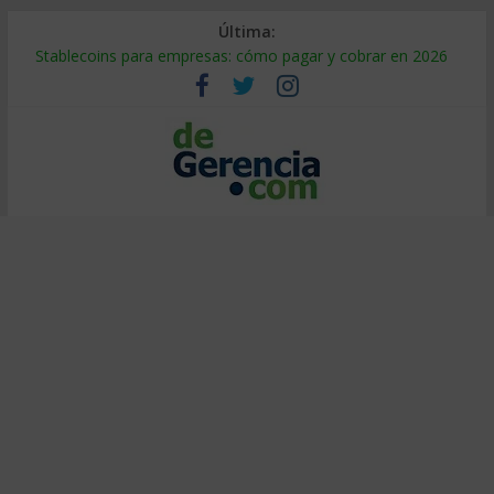
Última:
Stablecoins para empresas: cómo pagar y cobrar en 2026
Despido silencioso: qué es y por qué sale tan caro
IA en selección de personal: cómo auditarla a tiempo
Trabajo forzoso en la cadena de suministro: qué hacer
Mercado hispano de EE. UU.: cómo segmentarlo y venderle