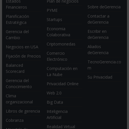
Estados
Plan de negocios
Sobre deGerencia
Financieros
PYME
Contactar a
Planificación
Startups
deGerencia
Estratégica
Economia
Escribir en
Gerencia del
Colaborativa
deGerencia
Cambio
Criptomonedas
Aliados
Negocios en USA
deGerencia
Comercio
Fijación de Precios
Electrónico
TecnoGerencia.co
Balanced
m
Computación en
Scorecard
La Nube
Su Privacidad
Gerencia del
Privacidad Online
Conocimiento
Web 2.0
Clima
organizacional
Big Data
Libros de gerencia
Inteligencia
Artificial
Cobranza
Realidad Virtual