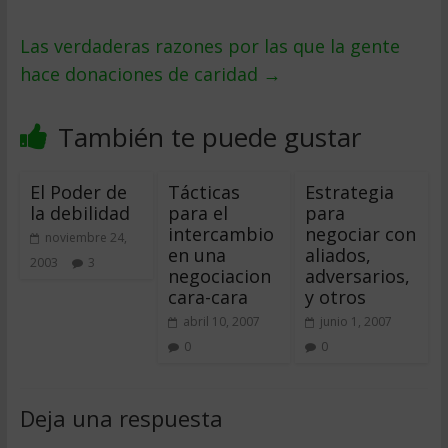
Las verdaderas razones por las que la gente
hace donaciones de caridad
→
También te puede gustar
El Poder de
Tácticas
Estrategia
la debilidad
para el
para
intercambio
negociar con
noviembre 24,
en una
aliados,
2003
3
negociacion
adversarios,
cara-cara
y otros
abril 10, 2007
junio 1, 2007
0
0
Deja una respuesta